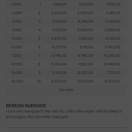
1.000
1
1.444,00
1.533,00
1.728,00
2.000
2
2.003,00
2.909,00
2.481,00
3.000
3
2.561,00
4.284,00
3.233,00
4.000
4
3.120,00
5.660,00
3.986,00
5.000
5
3.679,00
7.035,00
4.739,00
6.000
6
4.237,00
8.411,00
5.492,00
En anden stor fordel er, at træflisen også holder på fugten og
7.000
7
4.796,00
9.786,00
6.245,00
temperaturen i jorden, så behovet for at vande om sommeren
minimeres. Om vinteren kan den lyse træflis med fordel bruges til
8.000
8
5.354,00
11.162,00
6.998,00
afdækning i bede for at skåne beplantningen mod frost.
9.000
9
5.913,00
12.537,00
7.751,00
Holdbarhed
10.000
10
6.472,00
13.913,00
8.503,00
Vores erfaring er, at den helt store fordel ved træflis fremfor
Vis mere
barkflis er, at formuldningsprocessen begynder senere. Træflisen
holder op til to år længere end barkflisen - typisk 4-7 år.
BEREGN MÆNGDE
OBS
I tvivl om mængden? Her kan du udfra dine egne mål få hjælp til
Vi gør opmærksom på, at ved udlægning af flis kan planterne
at beregne den korrekte mængde.
komme i kvælstofmangel, hvorfor det kan være en fordel at gøde
inden udlægning af flisen.