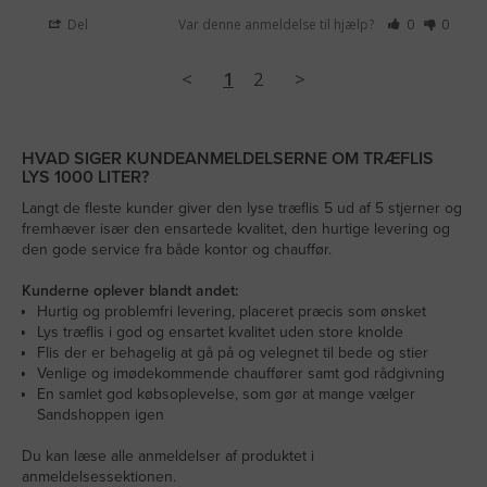
Del
Var denne anmeldelse til hjælp?
0
0
<
1
2
>
HVAD SIGER KUNDEANMELDELSERNE OM TRÆFLIS
LYS 1000 LITER?
Langt de fleste kunder giver den lyse træflis 5 ud af 5 stjerner og
fremhæver især den ensartede kvalitet, den hurtige levering og
den gode service fra både kontor og chauffør.
Kunderne oplever blandt andet:
Hurtig og problemfri levering, placeret præcis som ønsket
Lys træflis i god og ensartet kvalitet uden store knolde
Flis der er behagelig at gå på og velegnet til bede og stier
Venlige og imødekommende chauffører samt god rådgivning
En samlet god købsoplevelse, som gør at mange vælger
Sandshoppen igen
Du kan læse alle anmeldelser af produktet i
anmeldelsessektionen.