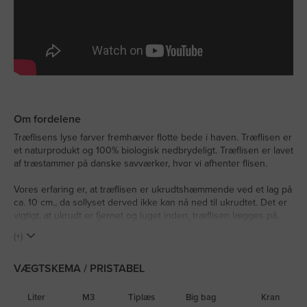
Om fordelene
Træflisens lyse farver fremhæver flotte bede i haven. Træflisen er
et naturprodukt og 100% biologisk nedbrydeligt. Træflisen er lavet
af træstammer på danske savværker, hvor vi afhenter flisen.
Vores erfaring er, at træflisen er ukrudtshæmmende ved et lag på
ca. 10 cm., da sollyset derved ikke kan nå ned til ukrudtet. Det er
vigtigt, at ukrudt er fjernet og luget inden, træflisen lægges på.
(+)
VÆGTSKEMA / PRISTABEL
Liter
M3
Tiplæs
Big bag
Kran