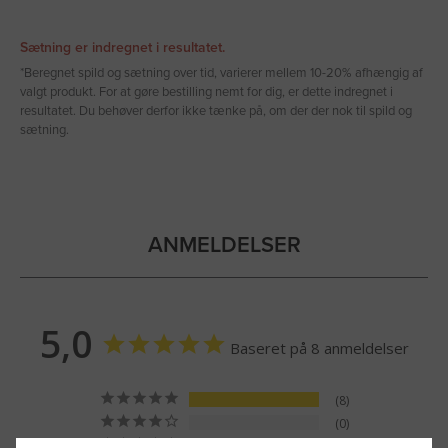
Sætning er indregnet i resultatet.
*Beregnet spild og sætning over tid, varierer mellem 10-20% afhængig af
valgt produkt. For at gøre bestilling nemt for dig, er dette indregnet i
resultatet. Du behøver derfor ikke tænke på, om der der nok til spild og
sætning.
ANMELDELSER
5,0
Baseret på 8 anmeldelser
8
0
0