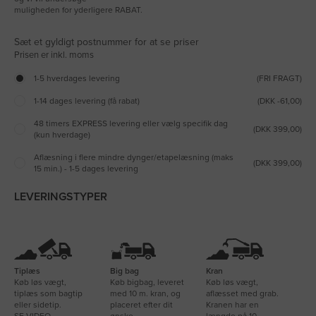
muligheden for yderligere RABAT.
Sæt et gyldigt postnummer for at se priser
1-5 hverdages levering
(FRI FRAGT)
1-14 dages levering (få rabat)
(DKK -61,00)
48 timers EXPRESS levering eller vælg specifik dag
(DKK 399,00)
(kun hverdage)
Aflæsning i flere mindre dynger/etapelæsning (maks
(DKK 399,00)
15 min.) - 1-5 dages levering
LEVERINGSTYPER
Tiplæs
Big bag
Kran
Køb løs vægt,
Køb bigbag, leveret
Køb løs vægt,
tiplæs som bagtip
med 10 m. kran, og
aflæsset med grab.
eller sidetip.
placeret efter dit
Kranen har en
SE VIDEO
ønske.
længde på 10