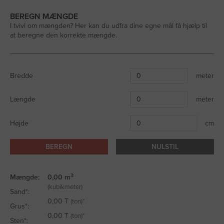
med flere byer.
BEREGN MÆNGDE
I tvivl om mængden? Her kan du udfra dine egne mål få hjælp til
at beregne den korrekte mængde.
Bredde
meter
Længde
meter
Højde
cm
BEREGN
NULSTIL
3
Mængde:
0,00
m
(kubikmeter)
Sand*:
0,00
T
(ton)*
Grus*:
0,00
T
(ton)*
Sten*: