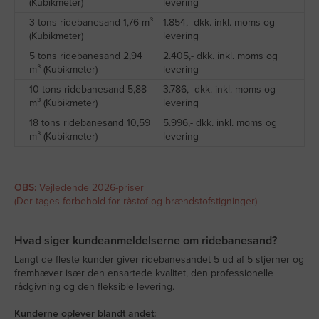
(Kubikmeter)
levering
3 tons ridebanesand 1,76 m³
1.854,- dkk. inkl. moms og
(Kubikmeter)
levering
5 tons ridebanesand 2,94
2.405,- dkk. inkl. moms og
m³ (Kubikmeter)
levering
10 tons ridebanesand 5,88
3.786,- dkk. inkl. moms og
m³ (Kubikmeter)
levering
18 tons ridebanesand 10,59
5.996,- dkk. inkl. moms og
m³ (Kubikmeter)
levering
OBS:
Vejledende 2026-priser
(Der tages forbehold for råstof-og brændstofstigninger)
Hvad siger kundeanmeldelserne om ridebanesand?
Langt de fleste kunder giver ridebanesandet 5 ud af 5 stjerner og
fremhæver især den ensartede kvalitet, den professionelle
rådgivning og den fleksible levering.
Kunderne oplever blandt andet: