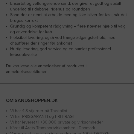
Ensartet og velfungerende sand, der giver et godt og stabilt
underlag til ridebane, ridehus og roundpen
Sand der er nemt at arbejde med og ikke bliver for fast, når det
bruges korrekt
Grundig og kompetent rådgivning – flere nævner hjælp til valg
og anvendelse før køb
Fleksibel levering, også ved trange adgangsforhold, med
chauffører der ringer før ankomst
Hurtig levering, god service og en samlet professionel
købsoplevelse
Du kan læse alle anmeldelser af produktet i
anmeldelsessektionen.
OM SANDSHOPPEN.DK
Vi har 4.8 stjerner på Trustpilot
Vi har PRISGARANTI og FRI FRAGT
Vi har leveret til +30.000 private og virksomheder
Kåret til Årets Transportvirksomhed i Danmark
Vores sand-, grus- og jordprodukter er 100% DANSKE