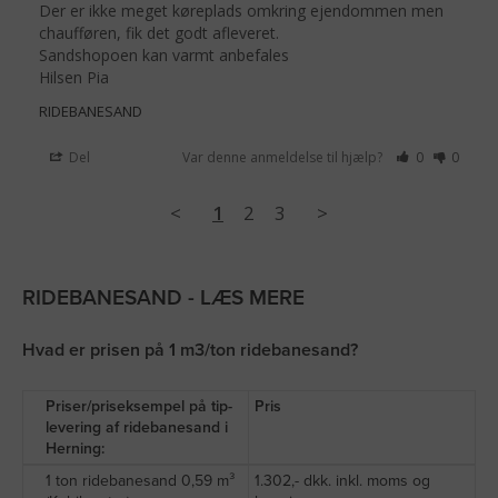
Der er ikke meget køreplads omkring ejendommen men 
chaufføren, fik det godt afleveret.

Sandshopoen kan varmt anbefales

Hilsen Pia
RIDEBANESAND
Del
Var denne anmeldelse til hjælp?
0
0
<
1
2
3
>
RIDEBANESAND - LÆS MERE
Hvad er prisen på 1 m3/ton ridebanesand?
Priser/priseksempel på tip-
Pris
levering af ridebanesand i
Herning:
1 ton ridebanesand 0,59 m³
1.302,- dkk. inkl. moms og