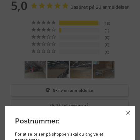
5,0
Baseret på 20 anmeldelser
19
1
0
0
0
Skriv en anmeldelse
Stil et spørgsmål
Postnummer:
Spørgsmål & Svar
For at se priser på shoppen skal du angive et