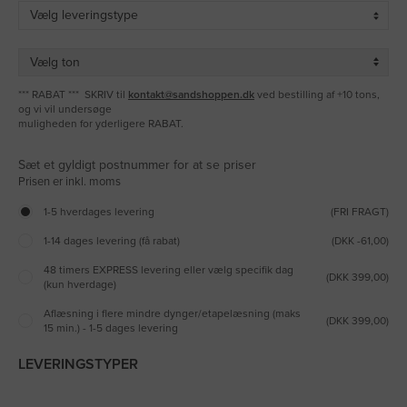
*** RABAT *** SKRIV til
kontakt@sandshoppen.dk
ved bestilling af +10 tons,
og vi vil undersøge
muligheden for yderligere RABAT.
Sæt et gyldigt postnummer for at se priser
1-5 hverdages levering
(FRI FRAGT)
1-14 dages levering (få rabat)
(DKK -61,00)
48 timers EXPRESS levering eller vælg specifik dag
(DKK 399,00)
(kun hverdage)
Aflæsning i flere mindre dynger/etapelæsning (maks
(DKK 399,00)
15 min.) - 1-5 dages levering
LEVERINGSTYPER