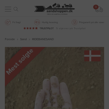
0
Fri fragt
Hurtig levering
Prisgaranti på alle varer
TRUSTPILOT
5 stjerner på Trustpilot
Forside
Sand
RIDEBANESAND