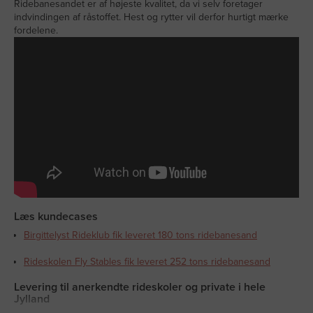
Ridebanesandet er af højeste kvalitet, da vi selv foretager
indvindingen af råstoffet. Hest og rytter vil derfor hurtigt mærke
fordelene.
Læs kundecases
Birgittelyst Rideklub fik leveret 180 tons ridebanesand
Rideskolen Fly Stables fik leveret 252 tons ridebanesand
Levering til anerkendte rideskoler og private i hele
Jylland