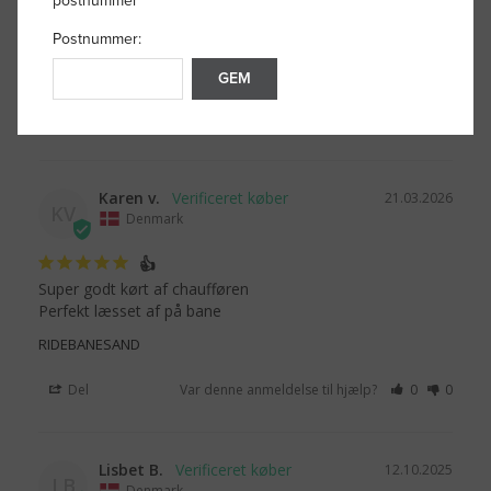
postnummer
Filtrer anmeldelser
Postnummer:
GEM
Karen v.
21.03.2026
KV
Denmark
👍
Super godt kørt af chaufføren 

Perfekt læsset af på bane
RIDEBANESAND
Del
Var denne anmeldelse til hjælp?
0
0
Lisbet B.
12.10.2025
LB
Denmark