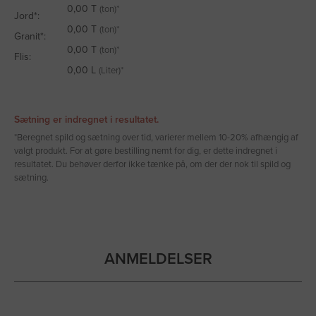
0,00
T
(ton)*
Jord*:
0,00
T
(ton)*
Granit*:
0,00
T
(ton)*
Flis:
0,00
L
(Liter)*
Sætning er indregnet i resultatet.
*Beregnet spild og sætning over tid, varierer mellem 10-20% afhængig af
valgt produkt. For at gøre bestilling nemt for dig, er dette indregnet i
resultatet. Du behøver derfor ikke tænke på, om der der nok til spild og
sætning.
ANMELDELSER