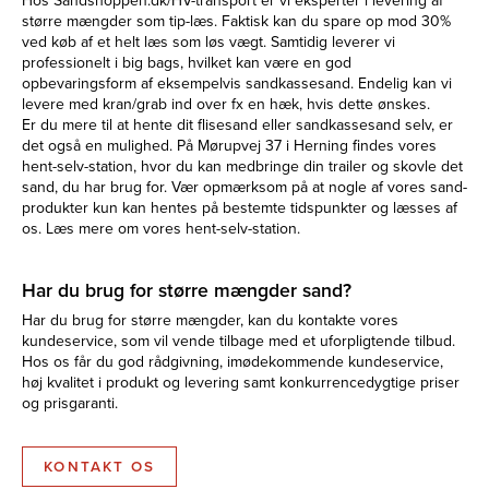
Hos Sandshoppen.dk/HV-transport er vi eksperter i levering af
større mængder som tip-læs. Faktisk kan du spare op mod 30%
ved køb af et helt læs som løs vægt. Samtidig leverer vi
professionelt i big bags, hvilket kan være en god
opbevaringsform af eksempelvis sandkassesand. Endelig kan vi
levere med kran/grab ind over fx en hæk, hvis dette ønskes.
Er du mere til at hente dit flisesand eller sandkassesand selv, er
det også en mulighed. På Mørupvej 37 i Herning findes vores
hent-selv-station, hvor du kan medbringe din trailer og skovle det
sand, du har brug for. Vær opmærksom på at nogle af vores sand-
produkter kun kan hentes på bestemte tidspunkter og læsses af
os. Læs mere om vores hent-selv-station.
Har du brug for større mængder sand?
Har du brug for større mængder, kan du kontakte vores
kundeservice, som vil vende tilbage med et uforpligtende tilbud.
Hos os får du god rådgivning, imødekommende kundeservice,
høj kvalitet i produkt og levering samt konkurrencedygtige priser
og prisgaranti.
KONTAKT OS