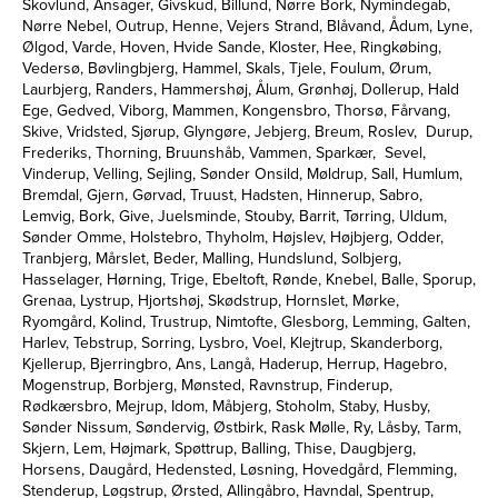
Skovlund, Ansager, Givskud, Billund, Nørre Bork, Nymindegab,
Nørre Nebel, Outrup, Henne, Vejers Strand, Blåvand, Ådum, Lyne,
Ølgod, Varde, Hoven, Hvide Sande, Kloster, Hee, Ringkøbing,
Vedersø, Bøvlingbjerg, Hammel, Skals, Tjele, Foulum, Ørum,
Laurbjerg, Randers, Hammershøj, Ålum, Grønhøj, Dollerup, Hald
Ege, Gedved, Viborg, Mammen, Kongensbro, Thorsø, Fårvang,
Skive, Vridsted, Sjørup, Glyngøre, Jebjerg, Breum, Roslev, Durup,
Frederiks, Thorning, Bruunshåb, Vammen, Sparkær, Sevel,
Vinderup, Velling, Sejling, Sønder Onsild, Møldrup, Sall, Humlum,
Bremdal, Gjern, Gørvad, Truust, Hadsten, Hinnerup, Sabro,
Lemvig, Bork, Give, Juelsminde, Stouby, Barrit, Tørring, Uldum,
Sønder Omme, Holstebro, Thyholm, Højslev, Højbjerg, Odder,
Tranbjerg, Mårslet, Beder, Malling, Hundslund, Solbjerg,
Hasselager, Hørning, Trige, Ebeltoft, Rønde, Knebel, Balle, Sporup,
Grenaa, Lystrup, Hjortshøj, Skødstrup, Hornslet, Mørke,
Ryomgård, Kolind, Trustrup, Nimtofte, Glesborg, Lemming, Galten,
Harlev, Tebstrup, Sorring, Lysbro, Voel, Klejtrup, Skanderborg,
Kjellerup, Bjerringbro, Ans, Langå, Haderup, Herrup, Hagebro,
Mogenstrup, Borbjerg, Mønsted, Ravnstrup, Finderup,
Rødkærsbro, Mejrup, Idom, Måbjerg, Stoholm, Staby, Husby,
Sønder Nissum, Søndervig, Østbirk, Rask Mølle, Ry, Låsby, Tarm,
Skjern, Lem, Højmark, Spøttrup, Balling, Thise, Daugbjerg,
Horsens, Daugård, Hedensted, Løsning, Hovedgård, Flemming,
Stenderup, Løgstrup, Ørsted, Allingåbro, Havndal, Spentrup,