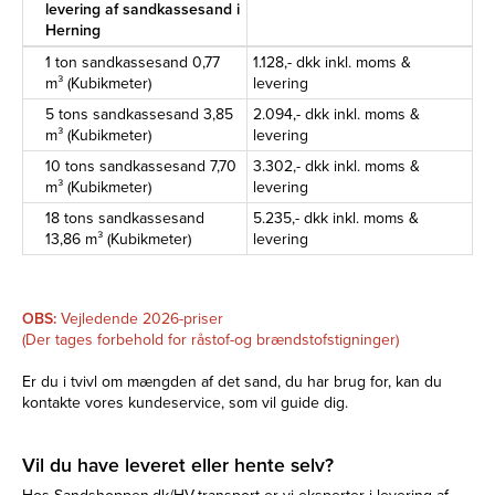
levering af sandkassesand i
Herning
1 ton sandkassesand 0,77
1.128,- dkk inkl. moms &
m³ (Kubikmeter)
levering
5 tons sandkassesand 3,85
2.094,- dkk inkl. moms &
m³ (Kubikmeter)
levering
10 tons sandkassesand 7,70
3.302,- dkk inkl. moms &
m³ (Kubikmeter)
levering
18 tons sandkassesand
5.235,- dkk inkl. moms &
13,86 m³ (Kubikmeter)
levering
OBS:
Vejledende 2026-priser
(Der tages forbehold for råstof-og brændstofstigninger)
Er du i tvivl om mængden af det sand, du har brug for, kan du
kontakte vores kundeservice, som vil guide dig.
Vil du have leveret eller hente selv?