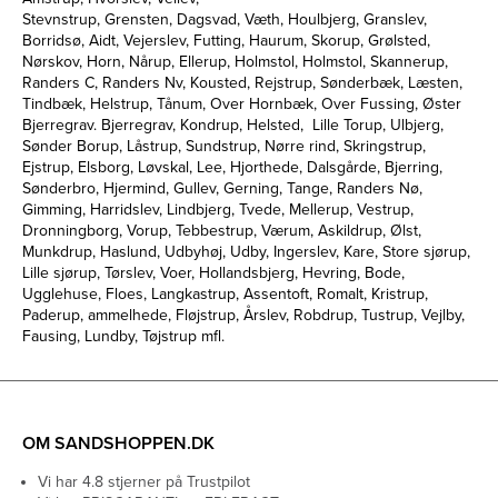
Stevnstrup, Grensten, Dagsvad, Væth, Houlbjerg, Granslev,
Borridsø, Aidt, Vejerslev, Futting, Haurum, Skorup, Grølsted,
Nørskov, Horn, Nårup, Ellerup, Holmstol, Holmstol, Skannerup,
Randers C, Randers Nv, Kousted, Rejstrup, Sønderbæk, Læsten,
Tindbæk, Helstrup, Tånum, Over Hornbæk, Over Fussing, Øster
Bjerregrav. Bjerregrav, Kondrup, Helsted, Lille Torup, Ulbjerg,
Sønder Borup, Låstrup, Sundstrup, Nørre rind, Skringstrup,
Ejstrup, Elsborg, Løvskal, Lee, Hjorthede, Dalsgårde, Bjerring,
Sønderbro, Hjermind, Gullev, Gerning, Tange, Randers Nø,
Gimming, Harridslev, Lindbjerg, Tvede, Mellerup, Vestrup,
Dronningborg, Vorup, Tebbestrup, Værum, Askildrup, Ølst,
Munkdrup, Haslund, Udbyhøj, Udby, Ingerslev, Kare, Store sjørup,
Lille sjørup, Tørslev, Voer, Hollandsbjerg, Hevring, Bode,
Ugglehuse, Floes, Langkastrup, Assentoft, Romalt, Kristrup,
Paderup, ammelhede, Fløjstrup, Årslev, Robdrup, Tustrup, Vejlby,
Fausing, Lundby, Tøjstrup mfl.
OM SANDSHOPPEN.DK
Vi har 4.8 stjerner på Trustpilot