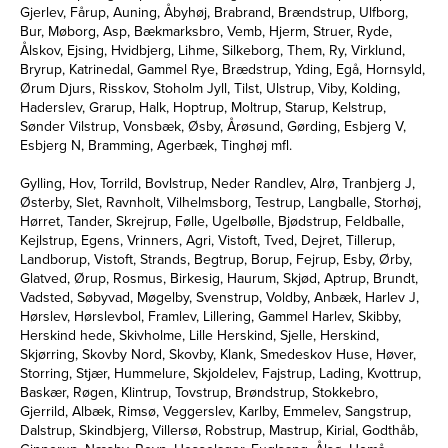
Gjerlev, Fårup, Auning, Åbyhøj, Brabrand, Brændstrup, Ulfborg,
Bur, Møborg, Asp, Bækmarksbro, Vemb, Hjerm, Struer, Ryde,
Ålskov, Ejsing, Hvidbjerg, Lihme, Silkeborg, Them, Ry, Virklund,
Bryrup, Katrinedal, Gammel Rye, Brædstrup, Yding, Egå, Hornsyld,
Ørum Djurs, Risskov, Stoholm Jyll, Tilst, Ulstrup, Viby, Kolding,
Haderslev, Grarup, Halk, Hoptrup, Moltrup, Starup, Kelstrup,
Sønder Vilstrup, Vonsbæk, Øsby, Årøsund, Gørding, Esbjerg V,
Esbjerg N, Bramming, Agerbæk, Tinghøj mfl.
Gylling, Hov, Torrild, Bovlstrup, Neder Randlev, Alrø, Tranbjerg J,
Østerby, Slet, Ravnholt, Vilhelmsborg, Testrup, Langballe, Storhøj,
Hørret, Tander, Skrejrup, Følle, Ugelbølle, Bjødstrup, Feldballe,
Kejlstrup, Egens, Vrinners, Agri, Vistoft, Tved, Dejret, Tillerup,
Landborup, Vistoft, Strands, Begtrup, Borup, Fejrup, Esby, Ørby,
Glatved, Ørup, Rosmus, Birkesig, Haurum, Skjød, Aptrup, Brundt,
Vadsted, Søbyvad, Møgelby, Svenstrup, Voldby, Anbæk, Harlev J,
Hørslev, Hørslevbol, Framlev, Lillering, Gammel Harlev, Skibby,
Herskind hede, Skivholme, Lille Herskind, Sjelle, Herskind,
Skjørring, Skovby Nord, Skovby, Klank, Smedeskov Huse, Høver,
Storring, Stjær, Hummelure, Skjoldelev, Fajstrup, Lading, Kvottrup,
Baskær, Røgen, Klintrup, Tovstrup, Brøndstrup, Stokkebro,
Gjerrild, Albæk, Rimsø, Veggerslev, Karlby, Emmelev, Sangstrup,
Dalstrup, Skindbjerg, Villersø, Robstrup, Mastrup, Kirial, Godthåb,