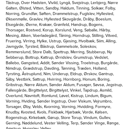
Tåstrup, Over Hadsten, Vivild, Lyngå, Svejstrup, Lerbjerg, Nørre
Galten, Ølsted, Vitten, Sandby, Haldum, Tinning, Solkær, Folby,
Norring, Grundfør, Søften, Drammelstrup, Fuglslev, Hyllested,
Øksenmølle, Gravlev, Hyllested Skovgårde, Dråby, Boeslum,
Elsegårde, Øerne, Krakær, Grønfeld, Handrup, Bogens,
Thorsager, Rostved, Korup, Korslund, Veng, Søballe, Hårby,
Mesing, Alken, Voerladegård, Tåning, Horndrup, Stilling, Vitved,
Fruering, Virring, Hylke, Ustrup, Gjesing, Hvolbæk, Siim, Alling,
Javngyde, Tyrsted, Båstrup, Gammelsole, Soleskov,
Remmerslund, Store Dalb, Spettrup, Merring, Stubberup, Ny
Sebberup, Bottrup, Kattrup, Ørridslev, Grumstrup, Vedslet,
Ballebo, Gangsted, Addit, Sønder Vissing, Troelstrup, Burgårde,
Nimdrup, Grædstrup, Davding, Tønning, Træden, Holland,
Tyrsting, Åstruplund, Nim, Underup, Eldrup, Ørskov, Gantrup,
Såby, Vestbirk, Sattrup, Hvirring, Hornborg, Honum, Boring,
Gribstrup, Nørre Aldum, Sønder Aldum, Fusager, Søvsø, Jegstrup,
Fallesgårde, Birgittelyst, Birgittelyst, Vinkel, Tapdrup, Asmild,
Overlund, Navntoft, Romlund, Løvel, Kistrup, Lindum, Bigum,
Vorning, Hviding, Sønder Ingstrup, Over Viskum, Vejrumbro,
Torsager, Øby, Velds, Kvorning, Vorning, Hvidding, Formyre,
Knudby, Kvosted, Kvols, Fiskbæk, Hjarbæk, Vorde, Kølsen,
Rogenstrup, Kirkebæk, Gørup, Store Torup, Vindum, Gullev,
Gerning, Nøddelund, Vester Velling, Terp, Sønder Vinge, Rønge,
Amstrup, Hvorslev, Vellev,