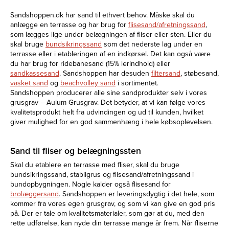
Sandshoppen.dk har sand til ethvert behov. Måske skal du
anlægge en terrasse og har brug for
flisesand/afretningssand
,
som lægges lige under belægningen af fliser eller sten. Eller du
skal bruge
bundsikringssand
som det nederste lag under en
terrasse eller i etableringen af en indkørsel. Det kan også være
du har brug for ridebanesand (15% lerindhold) eller
sandkassesand
. Sandshoppen har desuden
filtersand
, støbesand,
vasket sand
og
beachvolley sand
i sortimentet.
Sandshoppen producerer alle sine sandprodukter selv i vores
grusgrav – Aulum Grusgrav. Det betyder, at vi kan følge vores
kvalitetsprodukt helt fra udvindingen og ud til kunden, hvilket
giver mulighed for en god sammenhæng i hele købsoplevelsen.
Sand til fliser og belægningssten
Skal du etablere en terrasse med fliser, skal du bruge
bundsikringssand, stabilgrus og flisesand/afretningssand i
bundopbygningen. Nogle kalder også flisesand for
brolæggersand
. Sandshoppen er leveringsdygtig i det hele, som
kommer fra vores egen grusgrav, og som vi kan give en god pris
på. Der er tale om kvalitetsmaterialer, som gør at du, med den
rette udførelse, kan nyde din terrasse mange år frem. Når fliserne