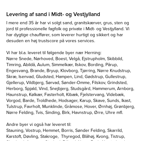
Levering af sand i Midt- og Vestjylland
I mere end 35 år har vi solgt sand, granitskærver, grus, sten og
jord til professionelle fagfolk og private i Midt- og Vestjylland. Vi
har dygtige chauffører, som leverer hurtigt og sikkert og har
desuden en høj trustscore på vores services.
Vi har bl.a. leveret til følgende byer nær Herning:
Nørre Snede, Nørhoved, Boest, Velgå, Ejstrupholm, Skibbild,
Timring, Abildå, Aulum, Simmelkær, Ilskov, Bording, Pårup,
Engesvang, Brande, Bryup, Klovborg, Tjørring, Nørre Knudstrup,
Skræ, Isenvad, Gludsted, Hampen, Lind, Gødstrup, Gullestrup,
Gjellerup, Vildbjerg, Sørvad, Sønder-Omme, Filskov, Grindsted,
Herborg, Spjald, Vind, Snejbjerg, Studsgård, Hammerum, Arnborg,
Haunstrup, Kølkær, Fasterholt, Kibæk, Fjelstervang, Videbæk,
Vorgod, Barde, Troldhede, Hodsager, Karup, Skave, Sunds, Ikast,
Tulstrup, Favrholt, Munklinde, Gråmose, Hover, Ørnhøj, Grønbjerg,
Nørre Felding, Tvis, Sinding, Birk, Havnstrup, Ørre, Uhre mfl.
Andre byer vi også har leveret til:
Stauning, Vostrup, Hemmet, Borris, Sønder Felding, Skarrild,
Karstoft, Døvling, Stakroge, Thyregod, Blåhøj, Kvong, Tistrup,