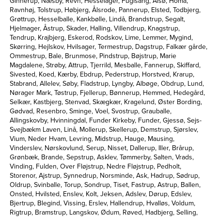
Ginnerup, Næsby, Revn, Hesselager, Fuglsang, Ålsø, Homå,
Ravnhøj, Tolstrup, Høbjerg, Ålsrode, Pannerup, Elsted, Todbjerg,
Grøttrup, Hesselballe, Kankbølle, Lindå, Brandstrup, Segalt,
Hjelmager, Åstrup, Skader, Halling, Villendrup, Knagstrup,
Tendrup, Krajbjerg, Eskerod, Rodskov, Lime, Lemmer, Mygind,
Skørring, Hejlskov, Hvilsager, Termestrup, Dagstrup, Falkær gårde,
Ommestrup, Bale, Brunmose, Pindstrup, Bøjstrup, Marie
Magdalene, Strøby, Attrup, Tjerrild, Mesballe, Fannerup, Skiffard,
Sivested, Koed, Kærby, Ebdrup, Pederstrup, Horstved, Krarup,
Stabrand, Allelev, Søby, Fladstrup, Lyngby, Albøge, Obdrup, Lund,
Nørager Mark, Tøstrup, Fjellerup, Bønnerup, Hemmed, Hedegård,
Selkær, Kastbjerg, Stenvad, Skægkær, Kragelund, Øster Bording,
Gødvad, Resenbro, Sminge, Voel, Svostrup, Grauballe,
Allingskovby, Hvinningdal, Funder Kirkeby, Funder, Gjessø, Sejs-
Svejbækm Laven, Linå, Mollerup, Skellerup, Demstrup, Sjørslev,
Vium, Neder Hvam, Levring, Midstrup, Hauge, Mausing,
Vinderslev, Nørskovlund, Serup, Nisset, Dallerup, Iller, Brårup,
Grønbæk, Brande, Sepstrup, Asklev, Tømmerby, Salten, Vrads,
Vinding, Fulden, Over Fløjstrup, Nedre Fløjstrup, Pedholt,
Storenor, Ajstrup, Synnedrup, Norsminde, Ask, Hadrup, Sødrup,
Oldrup, Svinballe, Torup, Sondrup, Tiset, Fastrup, Astrup, Ballen,
Onsted, Hvilsted, Enslev, Kolt, Jeksen, Adslev, Dørup, Edslev,
Bjertrup, Blegind, Vissing, Erslev, Hallendrup, Hvalløs, Voldum,
Rigtrup, Bramstrup, Langskov, Ødum, Røved, Hadbjerg, Selling,