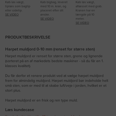
Køb løs vægt,
Køb bigbag, leveret
Køb løs vægt,
tiplæs som bagtip
med 10 m. kran, og
aflæsset med grab.
eller sidetip.
placeret efter dit
Kranen har en
SE VIDEO
ønske.
længde på 10
SE VIDEO
meter.
SE VIDEO
PRODUKTBESKRIVELSE
Harpet muldjord 0-10 mm (renset for større sten)
Harpet muldjord er renset for større sten, grene og lignende
(sorteret på en af markedets bedste maskiner - så du får en 1.
klasses kvalitet).
Du får derfor et renere produkt ved at vælge harpet muldjord
frem for almindelig muldjord. Harpet muldjord bør indeholde helt
små sten, som er med til at skabe luft/veje i jorden, hvilket er et
stort plus.
Harpet muldjord er en frisk og ren type muld.
Læs kundecase