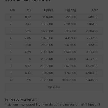
VÆGTSKEMA / PRISTABEL
Harpet muldjord er produceret af ren jord, kategori 1. Jorden er
analyseret efter reglerne i "Jordflytningsbekendtgørelsen" og
Ton
M3
Tiplæs
Big bag
Kran
overholder samtlige krav, der stilles til ren jord, kategori 1.
1
0,72
1.134,00
1.223,00
1.418,00
For at finde ud af hvor meget jord du skal bruge til opfyldning af
2
1,43
1.382,00
2.287,00
1.861,00
et trampolinhul, kan du med fordel gøre brug af vores
3
2,15
1.630,00
3.352,00
2.304,00
trampolinhul-beregner
, som tager hensyn til den helt specifikke
kuglekalot-form, sådan et hul ofte har.
4
2,86
1.878,00
4.417,00
2.747,00
5
3,58
2.126,00
5.481,00
3.190,00
6
4,29
2.373,00
6.546,00
3.633,00
7
5
2.621,00
7.611,00
4.077,00
8
5,72
2.869,00
8.676,00
4.520,00
9
6,43
3.117,00
9.740,00
4.963,00
10
7,15
3.365,00
10.805,00
5.406,00
Vis mere
BEREGN MÆNGDE
I tvivl om mængden? Her kan du udfra dine egne mål få hjælp til