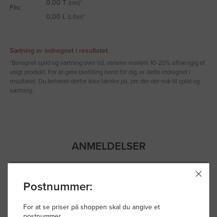
0,00
T
(ton)*
Flis:
0,00
L
(Liter)*
Sætning er indregnet i resultatet.
*Beregnet spild og sætning over tid, varierer mellem 10-20% afhængig af
valgt produkt. For at gøre bestilling nemt for dig, er dette indregnet i
resultatet. Du behøver derfor ikke tænke på, om der der nok til spild og
sætning.
ANMELDELSER
Postnummer:
5,0
Baseret på 44 anmeldelser
For at se priser på shoppen skal du angive et
postnummer