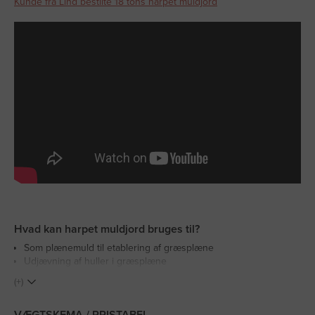
Kunde fra Lind bestilte 18 tons harpet muldjord
Hvad kan harpet muldjord bruges til?
Som plænemuld til etablering af græsplæne
Udjævning af huller i græsplæne
Som havemuld til etablering af bede, træer, hæk og buske
(+)
Som plantejord ved udplantning og såning
Som anlægsmuld og fyldjord til at anlægge en have