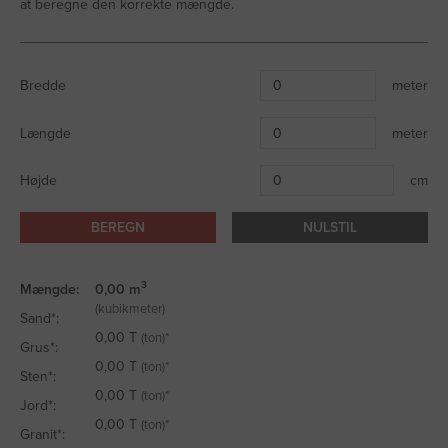
at beregne den korrekte mængde.
Bredde
meter
Længde
meter
Højde
cm
BEREGN
NULSTIL
3
Mængde:
0,00
m
(kubikmeter)
Sand*:
0,00
T
(ton)*
Grus*:
0,00
T
(ton)*
Sten*:
0,00
T
(ton)*
Jord*:
0,00
T
(ton)*
Granit*: