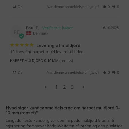
Del
Var denne anmeldelse til hjælp?
0
0
Poul E.
16.10.2025
PE
Denmark
Levering af muldjord
10 tons fint harpet muld leveret til tiden
HARPET MULDJORD 0-10 MM (renset)
Del
Var denne anmeldelse til hjælp?
0
0
<
1
2
3
>
Hvad siger kundeanmeldelserne om harpet muldjord 0-
10 mm (renset)?
Langt de fleste kunder giver den harpede muldjord 5 ud af 5
stjerner og fremhæver både kvaliteten af jorden og den punktlige