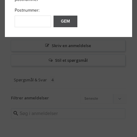
43
1
Postnummer:
0
GEM
0
0
Skriv en anmeldelse
Stil et spørgsmål
Spørgsmål & Svar
Filtrer anmeldelser