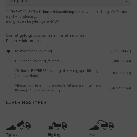
*** RABAT *** SKRIV til
kontakt@sandshoppen.dk
ved bestilling af +10 tons,
og vi vil undersøge
muligheden for yderligere RABAT.
Sæt et gyldigt postnummer for at se priser
1-5 hverdages levering
(FRI FRAGT)
1-14 dages levering (få rabat)
(DKK -61,00)
48 timers EXPRESS levering eller vælg specifik dag
(DKK 399,00)
(kun hverdage)
Aflæsning i flere mindre dynger/etapelæsning (maks
(DKK 399,00)
15 min.) - 1-5 dages levering
LEVERINGSTYPER
Tiplæs
Big bag
Kran