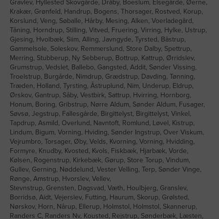
Gravlev, Hyllested Skovgårde, Dråby, Boeslum, Elsegårde, Øerne,
Krakær, Grønfeld, Handrup, Bogens, Thorsager, Rostved, Korup,
Korslund, Veng, Søballe, Hårby, Mesing, Alken, Voerladegård,
Tåning, Horndrup, Stilling, Vitved, Fruering, Virring, Hylke, Ustrup,
Gjesing, Hvolbæk, Siim, Alling, Javngyde, Tyrsted, Båstrup,
Gammelsole, Soleskov, Remmerslund, Store Dalby, Spettrup,
Merring, Stubberup, Ny Sebberup, Bottrup, Kattrup, Ørridslev,
Grumstrup, Vedslet, Ballebo, Gangsted, Addit, Sønder Vissing,
Troelstrup, Burgårde, Nimdrup, Grædstrup, Davding, Tønning,
Træden, Holland, Tyrsting, Åstruplund, Nim, Underup, Eldrup,
Ørskov, Gantrup, Såby, Vestbirk, Sattrup, Hvirring, Hornborg,
Honum, Boring, Gribstrup, Nørre Aldum, Sønder Aldum, Fusager,
Søvsø, Jegstrup, Fallesgårde, Birgittelyst, Birgittelyst, Vinkel,
Tapdrup, Asmild, Overlund, Navntoft, Romlund, Løvel, Kistrup,
Lindum, Bigum, Vorning, Hviding, Sønder Ingstrup, Over Viskum,
Vejrumbro, Torsager, Øby, Velds, Kvorning, Vorning, Hvidding,
Formyre, Knudby, Kvosted, Kvols, Fiskbæk, Hjarbæk, Vorde,
Kølsen, Rogenstrup, Kirkebæk, Gørup, Store Torup, Vindum,
Gullev, Gerning, Nøddelund, Vester Velling, Terp, Sønder Vinge,
Rønge, Amstrup, Hvorslev, Vellev,
Stevnstrup, Grensten, Dagsvad, Væth, Houlbjerg, Granslev,
Borridsø, Aidt, Vejerslev, Futting, Haurum, Skorup, Grølsted,
Nørskov, Horn, Nårup, Ellerup, Holmstol, Holmstol, Skannerup,
Randers C, Randers Nv, Kousted, Rejstrup, Sønderbæk, Læsten,