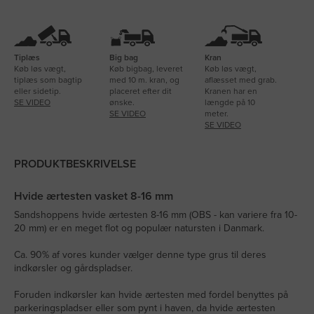
Tiplæs
Big bag
Kran
Køb løs vægt,
Køb bigbag, leveret
Køb løs vægt,
tiplæs som bagtip
med 10 m. kran, og
aflæsset med grab.
eller sidetip.
placeret efter dit
Kranen har en
SE VIDEO
ønske.
længde på 10
SE VIDEO
meter.
SE VIDEO
PRODUKTBESKRIVELSE
Hvide ærtesten vasket 8-16 mm
Sandshoppens hvide ærtesten 8-16 mm (OBS - kan variere fra 10-
20 mm) er en meget flot og populær natursten i Danmark.
Ca. 90% af vores kunder vælger denne type grus til deres
indkørsler og gårdspladser.
Foruden indkørsler kan hvide ærtesten med fordel benyttes på
parkeringspladser eller som pynt i haven, da hvide ærtesten