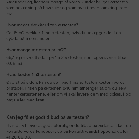
køreunderlag, ligesom mange af vores kunder bruger ærtesten
som belægning på havestier og som pynt i bede, omkring træer
mv.
Hvor meget dækker 1 ton ærtesten?
Ca. 15 m2 dækker 1 ton ærtesten, hvis du udlægger det i en
dybde på 5 centimeter.
Hvor mange ærtesten pr. m2?
66,7 kg er vægtfylden på 1 m2 ærtesten, som også svarer til ca.
0,05 m3.
Hvad koster 1m3 ærtesten?
Øverst på siden, kan du se hvad 1 m3 ærtesten koster i vores
pristabel. Prisen på ærtesten 8-16 mm afhænger af, om du selv
henter ærtestenene, eller om vi skal levere dem med tiplæs, i big
bags eller med kran.
Kan jeg få et godt tilbud på ærtesten?
Hvis du vil have et godt, uforpligtende tilbud på ærtesten, kan du
kontakte vores kundeservice på
kontakt@sandshoppen.dk
eller
41 20 08 00.