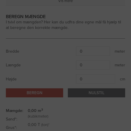
Vis mere
BEREGN MÆNGDE
I tvivl om mængden? Her kan du udfra dine egne mål få hjælp til
at beregne den korrekte mængde.
Bredde
meter
Længde
meter
Højde
cm
BEREGN
NULSTIL
3
Mængde:
0,00
m
(kubikmeter)
Sand*:
0,00
T
(ton)*
Grus*: