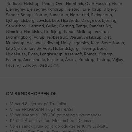
Tindbæk, Helstrup, Tånum, Over Hornbæk, Over Fussing, Øster
Bjerregrav. Bjerregrav, Kondrup, Helsted, Lille Torup, Ulbjerg,
Sønder Borup, Låstrup, Sundstrup, Nørre rind, Skringstrup,
Ejstrup, Elsborg, Løvskal, Lee, Hjorthede, Dalsgårde, Bjerring,
Sønderbro, Hjermind, Gullev, Gerning, Tange, Randers Nø,
Gimming, Harridslev, Lindbjerg, Tvede, Mellerup, Vestrup,
Dronningborg, Vorup, Tebbestrup, Værum, Askildrup, Ølst,
Munkdrup, Haslund, Udbyhøj, Udby, Ingerslev, Kare, Store Sjørup,
Lille Sjørup, Tørslev, Voer, Hollandsbjerg, Hevring, Bode,
Uggelhuse, Floes, Langkastrup, Assentoft, Romalt, Kristrup,
Paderup, Ammelhede, Fløjstrup, Årslev, Robdrup, Tustrup, Vejlby,
Fausing, Lundby, Tøjstrup mfl.
OM SANDSHOPPEN.DK
Vi har 4.8 stjerner på Trustpilot
Vi har PRISGARANTI og FRI FRAGT
Vi har leveret til +30.000 private og virksomheder
Kåret til Årets Transportvirksomhed i Danmark
Vores sand-, grus- og jordprodukter er 100% DANSKE
Vinder af Den Grønne Transportpris 2021