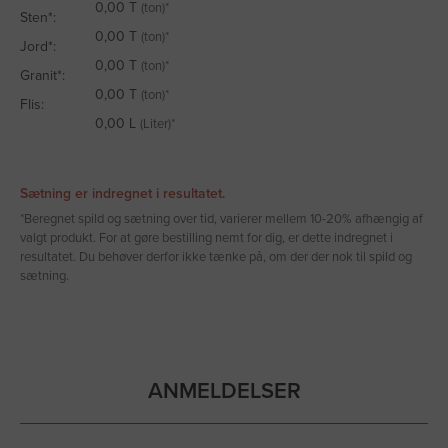
0,00
T
(ton)*
Sten*:
0,00
T
(ton)*
Jord*:
0,00
T
(ton)*
Granit*:
0,00
T
(ton)*
Flis:
0,00
L
(Liter)*
Sætning er indregnet i resultatet.
*Beregnet spild og sætning over tid, varierer mellem 10-20% afhængig af
valgt produkt. For at gøre bestilling nemt for dig, er dette indregnet i
resultatet. Du behøver derfor ikke tænke på, om der der nok til spild og
sætning.
Mængdeberegner
Du kan med fordel bruge mængdeberegneren herunder, til at
ANMELDELSER
udregne hvor stor en mængde hvide ærtesten, du skal bruge.
Vi anbefaler, at du lægger et lag hvide ærtesten som belægning