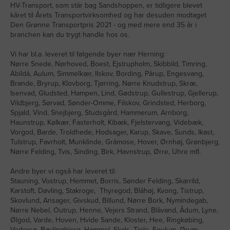
HV-Transport, som står bag Sandshoppen, er tidligere blevet
kåret til Årets Transportvirksomhed og har desuden modtaget
Den Grønne Transportpris 2021 - og med mere end 35 år i
branchen kan du trygt handle hos os.
Vi har bl.a. leveret til følgende byer nær Herning:
Nørre Snede, Nørhoved, Boest, Ejstrupholm, Skibbild, Timring,
Abildå, Aulum, Simmelkær, Ilskov, Bording, Pårup, Engesvang,
Brande, Bryrup, Klovborg, Tjørring, Nørre Knudstrup, Skræ,
Isenvad, Gludsted, Hampen, Lind, Gødstrup, Gullestrup, Gjellerup,
Vildbjerg, Sørvad, Sønder-Omme, Filskov, Grindsted, Herborg,
Spjald, Vind, Snejbjerg, Studsgård, Hammerum, Arnborg,
Haunstrup, Kølkær, Fasterholt, Kibæk, Fjelstervang, Videbæk,
Vorgod, Barde, Troldhede, Hodsager, Karup, Skave, Sunds, Ikast,
Tulstrup, Favrholt, Munklinde, Gråmose, Hover, Ørnhøj, Grønbjerg,
Nørre Felding, Tvis, Sinding, Birk, Havnstrup, Ørre, Uhre mfl.
Andre byer vi også har leveret til:
Stauning, Vostrup, Hemmet, Borris, Sønder Felding, Skarrild,
Karstoft, Døvling, Stakroge, Thyregod, Blåhøj, Kvong, Tistrup,
Skovlund, Ansager, Givskud, Billund, Nørre Bork, Nymindegab,
Nørre Nebel, Outrup, Henne, Vejers Strand, Blåvand, Ådum, Lyne,
Ølgod, Varde, Hoven, Hvide Sande, Kloster, Hee, Ringkøbing,
Vedersø, Bøvlingbjerg, Hammel, Skals, Tjele, Foulum, Ørum,