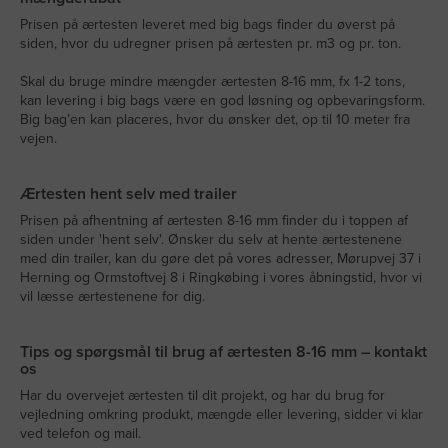
Prisen på ærtesten leveret med big bags finder du øverst på
siden, hvor du udregner prisen på ærtesten pr. m3 og pr. ton.
Skal du bruge mindre mængder ærtesten 8-16 mm, fx 1-2 tons,
kan levering i big bags være en god løsning og opbevaringsform.
Big bag’en kan placeres, hvor du ønsker det, op til 10 meter fra
vejen.
Ærtesten hent selv med trailer
Prisen på afhentning af ærtesten 8-16 mm finder du i toppen af
siden under 'hent selv'. Ønsker du selv at hente ærtestenene
med din trailer, kan du gøre det på vores adresser, Mørupvej 37 i
Herning og Ormstoftvej 8 i Ringkøbing i vores åbningstid, hvor vi
vil læsse ærtestenene for dig.
Tips og spørgsmål til brug af ærtesten 8-16 mm – kontakt
os
Har du overvejet ærtesten til dit projekt, og har du brug for
vejledning omkring produkt, mængde eller levering, sidder vi klar
ved telefon og mail.