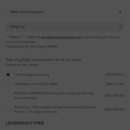
*** RABAT *** SKRIV til
kontakt@sandshoppen.dk
ved bestilling af +10 tons,
og vi vil undersøge
muligheden for yderligere RABAT.
Sæt et gyldigt postnummer for at se priser
1-5 hverdages levering
(FRI FRAGT)
1-14 dages levering (få rabat)
(DKK -61,00)
48 timers EXPRESS levering eller vælg specifik dag
(DKK 399,00)
(kun hverdage)
Aflæsning i flere mindre dynger/etapelæsning (maks
(DKK 399,00)
15 min.) - 1-5 dages levering
LEVERINGSTYPER