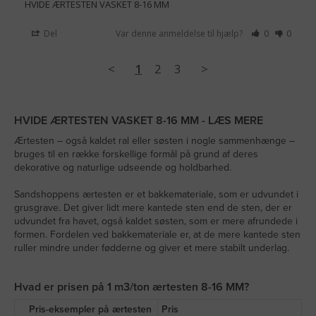
HVIDE ÆRTESTEN VASKET 8-16 MM
Del
Var denne anmeldelse til hjælp?
0
0
<
1
2
3
>
HVIDE ÆRTESTEN VASKET 8-16 MM - LÆS MERE
Ærtesten – også kaldet ral eller søsten i nogle sammenhænge –
bruges til en række forskellige formål på grund af deres
dekorative og naturlige udseende og holdbarhed.
Sandshoppens ærtesten er et bakkemateriale, som er udvundet i
grusgrave. Det giver lidt mere kantede sten end de sten, der er
udvundet fra havet, også kaldet søsten, som er mere afrundede i
formen. Fordelen ved bakkemateriale er, at de mere kantede sten
ruller mindre under fødderne og giver et mere stabilt underlag.
Hvad er prisen på 1 m3/ton ærtesten 8-16 MM?
Pris-eksempler på ærtesten
Pris