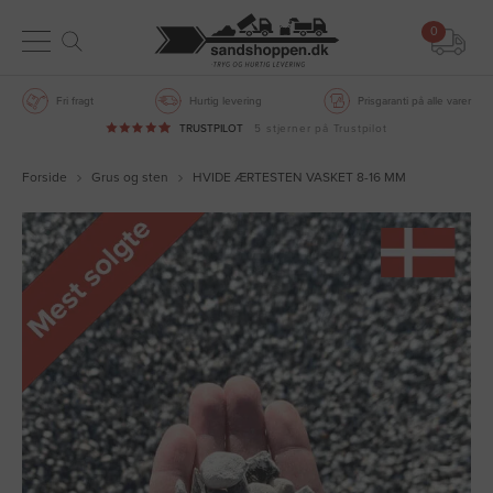
0
Fri fragt
Hurtig levering
Prisgaranti på alle varer
TRUSTPILOT
5 stjerner på Trustpilot
Forside
Grus og sten
HVIDE ÆRTESTEN VASKET 8-16 MM