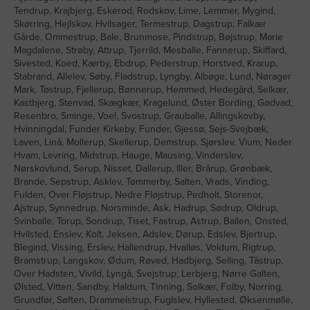
Tendrup, Krajbjerg, Eskerod, Rodskov, Lime, Lemmer, Mygind,
Skørring, Hejlskov, Hvilsager, Termestrup, Dagstrup, Falkær
Gårde, Ommestrup, Bale, Brunmose, Pindstrup, Bøjstrup, Marie
Magdalene, Strøby, Attrup, Tjerrild, Mesballe, Fannerup, Skiffard,
Sivested, Koed, Kærby, Ebdrup, Pederstrup, Horstved, Krarup,
Stabrand, Allelev, Søby, Fladstrup, Lyngby, Albøge, Lund, Nørager
Mark, Tøstrup, Fjellerup, Bønnerup, Hemmed, Hedegård, Selkær,
Kastbjerg, Stenvad, Skægkær, Kragelund, Øster Bording, Gødvad,
Resenbro, Sminge, Voel, Svostrup, Grauballe, Allingskovby,
Hvinningdal, Funder Kirkeby, Funder, Gjessø, Sejs-Svejbæk,
Laven, Linå, Mollerup, Skellerup, Demstrup, Sjørslev, Vium, Neder
Hvam, Levring, Midstrup, Hauge, Mausing, Vinderslev,
Nørskovlund, Serup, Nisset, Dallerup, Iller, Brårup, Grønbæk,
Brande, Sepstrup, Asklev, Tømmerby, Salten, Vrads, Vinding,
Fulden, Over Fløjstrup, Nedre Fløjstrup, Pedholt, Storenor,
Ajstrup, Synnedrup, Norsminde, Ask, Hadrup, Sødrup, Oldrup,
Svinballe, Torup, Sondrup, Tiset, Fastrup, Astrup, Ballen, Onsted,
Hvilsted, Enslev, Kolt, Jeksen, Adslev, Dørup, Edslev, Bjertrup,
Blegind, Vissing, Erslev, Hallendrup, Hvalløs, Voldum, Rigtrup,
Bramstrup, Langskov, Ødum, Røved, Hadbjerg, Selling, Tåstrup,
Over Hadsten, Vivild, Lyngå, Svejstrup, Lerbjerg, Nørre Galten,
Ølsted, Vitten, Sandby, Haldum, Tinning, Solkær, Folby, Norring,
Grundfør, Søften, Drammelstrup, Fuglslev, Hyllested, Øksenmølle,