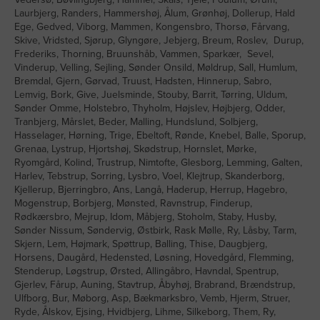
Laurbjerg, Randers, Hammershøj, Ålum, Grønhøj, Dollerup, Hald
Ege, Gedved, Viborg, Mammen, Kongensbro, Thorsø, Fårvang,
Skive, Vridsted, Sjørup, Glyngøre, Jebjerg, Breum, Roslev, Durup,
Frederiks, Thorning, Bruunshåb, Vammen, Sparkær, Sevel,
Vinderup, Velling, Sejling, Sønder Onsild, Møldrup, Sall, Humlum,
Bremdal, Gjern, Gørvad, Truust, Hadsten, Hinnerup, Sabro,
Lemvig, Bork, Give, Juelsminde, Stouby, Barrit, Tørring, Uldum,
Sønder Omme, Holstebro, Thyholm, Højslev, Højbjerg, Odder,
Tranbjerg, Mårslet, Beder, Malling, Hundslund, Solbjerg,
Hasselager, Hørning, Trige, Ebeltoft, Rønde, Knebel, Balle, Sporup,
Grenaa, Lystrup, Hjortshøj, Skødstrup, Hornslet, Mørke,
Ryomgård, Kolind, Trustrup, Nimtofte, Glesborg, Lemming, Galten,
Harlev, Tebstrup, Sorring, Lysbro, Voel, Klejtrup, Skanderborg,
Kjellerup, Bjerringbro, Ans, Langå, Haderup, Herrup, Hagebro,
Mogenstrup, Borbjerg, Mønsted, Ravnstrup, Finderup,
Rødkærsbro, Mejrup, Idom, Måbjerg, Stoholm, Staby, Husby,
Sønder Nissum, Søndervig, Østbirk, Rask Mølle, Ry, Låsby, Tarm,
Skjern, Lem, Højmark, Spøttrup, Balling, Thise, Daugbjerg,
Horsens, Daugård, Hedensted, Løsning, Hovedgård, Flemming,
Stenderup, Løgstrup, Ørsted, Allingåbro, Havndal, Spentrup,
Gjerlev, Fårup, Auning, Stavtrup, Åbyhøj, Brabrand, Brændstrup,
Ulfborg, Bur, Møborg, Asp, Bækmarksbro, Vemb, Hjerm, Struer,
Ryde, Ålskov, Ejsing, Hvidbjerg, Lihme, Silkeborg, Them, Ry,