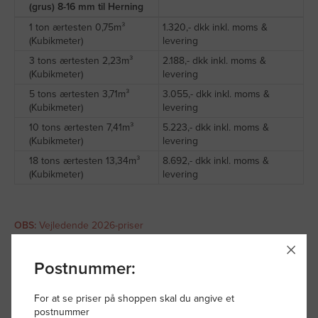
(grus) 8-16 mm til Herning
1 ton ærtesten 0,75m³
1.320,- dkk inkl. moms &
(Kubikmeter)
levering
3 tons ærtesten 2,23m³
2.188,- dkk inkl. moms &
(Kubikmeter)
levering
5 tons ærtesten 3,71m³
3.055,- dkk inkl. moms &
(Kubikmeter)
levering
10 tons ærtesten 7,41m³
5.223,- dkk inkl. moms &
(Kubikmeter)
levering
18 tons ærtesten 13,34m³
8.692,- dkk inkl. moms &
(Kubikmeter)
levering
OBS:
Vejledende 2026-priser
(Der tages forbehold for råstof-og brændstofstigninger)
Postnummer:
Prisen på ærtesten 8-16 mm afhænger af din ønskede
leveringsmetode. Du kan vælge mellem tiplæs/helt vognlæs
(ærtesten løs vægt/læsset i dynge), big bags eller kran levering,
For at se priser på shoppen skal du angive et
ligesom du også kan hente det selv på vores adresser i Herning
postnummer