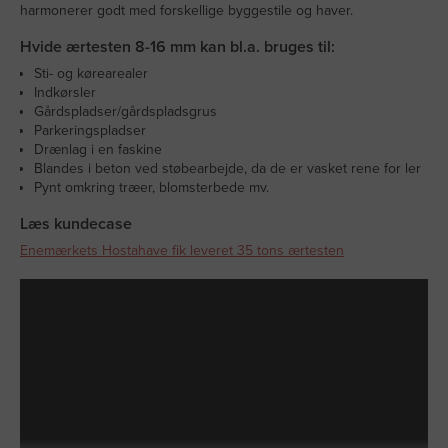
harmonerer godt med forskellige byggestile og haver.
Hvide ærtesten 8-16 mm kan bl.a. bruges til:
Sti- og kørearealer
Indkørsler
Gårdspladser/gårdspladsgrus
Parkeringspladser
Drænlag i en faskine
Blandes i beton ved støbearbejde, da de er vasket rene for ler
Pynt omkring træer, blomsterbede mv.
Læs kundecase
Enemærkets Hostahave fik leveret 35 tons ærtesten