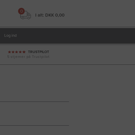
0
I alt:
DKK 0,00
Log ind
TRUSTPILOT
5 stjerner på Trustpilot