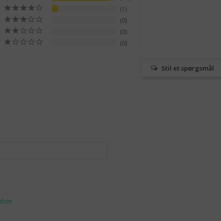
1
0
0
0
Stil et spørgsmål