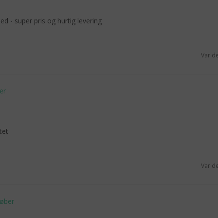
d - super pris og hurtig levering
Var d
tet
Var d