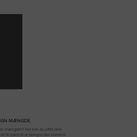
g tæt og grøn
EGN MÆNGDE
l om mængden? Her kan du udfra dine
ål få hjælp til at beregne den korrekte