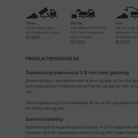
Tiplæs
Big bag
Kran
Køb løs vægt, tiplæs
Køb bigbag, leveret med
Køb løs vægt, 
som bagtip eller sidetip.
10 m. kran, og placeret
med grab. Kra
SE VIDEO
efter dit ønske.
en længde på 1
SE VIDEO
SE VIDEO
PRODUKTBESKRIVELSE
Topdressing/plænemuld 0-8 mm (med gødning)
Ønsker du dig en græsplæne som er jævn og grøn, fri for mos og 
giver associationer til græsset på golf-banen, så skal du vide, at 
nær.
Denne topdressing fra Sandshoppen.dk har alt det græsplænen ha
for at blive tæt og grøn.
Sammensætning
Topdressingen er organisk gødet og består af 25 % meget fint næ
kompost, 50% fint bakkesand/vasket sand og 25% harpet kvalite