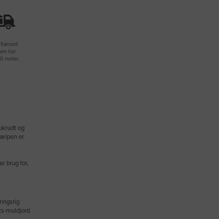
aflæsset
nen har
0 meter.
ukrudt og
hjælpen er
r brug for,
ringsrig
ts-muldjord