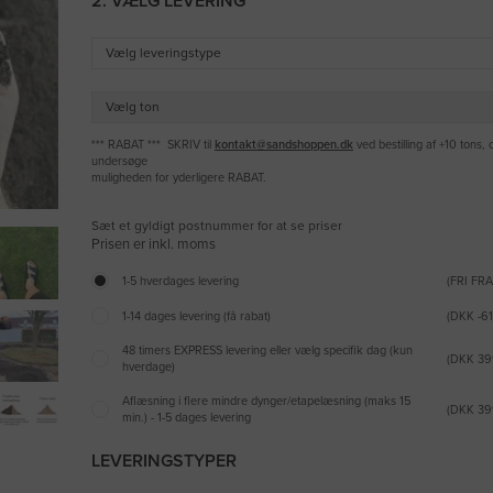
2. VÆLG LEVERING
*** RABAT *** SKRIV til
kontakt@sandshoppen.dk
ved bestilling af +10 tons, o
undersøge
muligheden for yderligere RABAT.
Sæt et gyldigt postnummer for at se priser
1-5 hverdages levering
(FRI FR
1-14 dages levering (få rabat)
(DKK -61
48 timers EXPRESS levering eller vælg specifik dag (kun
(DKK 39
hverdage)
Aflæsning i flere mindre dynger/etapelæsning (maks 15
(DKK 39
min.) - 1-5 dages levering
LEVERINGSTYPER