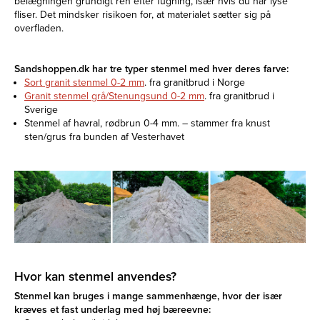
belægningen grundigt ren efter fugning, især hvis du har lyse
fliser. Det mindsker risikoen for, at materialet sætter sig på
overfladen.
Sandshoppen.dk har tre typer stenmel med hver deres farve:
Sort granit stenmel 0-2 mm
. fra granitbrud i Norge
Granit stenmel grå/Stenungsund 0-2 mm
. fra granitbrud i
Sverige
Stenmel af havral, rødbrun 0-4 mm. – stammer fra knust
sten/grus fra bunden af Vesterhavet
Hvor kan stenmel anvendes?
Stenmel kan bruges i mange sammenhænge, hvor der især
kræves et fast underlag med høj bæreevne: