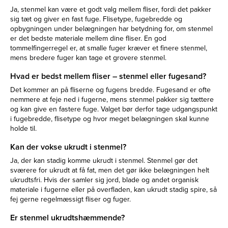
Ja, stenmel kan være et godt valg mellem fliser, fordi det pakker
sig tæt og giver en fast fuge. Flisetype, fugebredde og
opbygningen under belægningen har betydning for, om stenmel
er det bedste materiale mellem dine fliser. En god
tommelfingerregel er, at smalle fuger kræver et finere stenmel,
mens bredere fuger kan tage et grovere stenmel.
Hvad er bedst mellem fliser – stenmel eller fugesand?
Det kommer an på fliserne og fugens bredde. Fugesand er ofte
nemmere at feje ned i fugerne, mens stenmel pakker sig tættere
og kan give en fastere fuge. Valget bør derfor tage udgangspunkt
i fugebredde, flisetype og hvor meget belægningen skal kunne
holde til.
Kan der vokse ukrudt i stenmel?
Ja, der kan stadig komme ukrudt i stenmel. Stenmel gør det
sværere for ukrudt at få fat, men det gør ikke belægningen helt
ukrudtsfri. Hvis der samler sig jord, blade og andet organisk
materiale i fugerne eller på overfladen, kan ukrudt stadig spire, så
fej gerne regelmæssigt fliser og fuger.
Er stenmel ukrudtshæmmende?