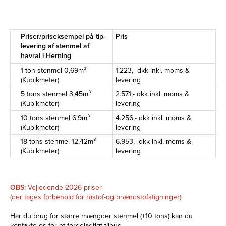
Priser/priseksempel på tip-
Pris
levering af stenmel af
havral i Herning
1 ton stenmel 0,69m³
1.223,- dkk inkl. moms &
(Kubikmeter)
levering
5 tons stenmel 3,45m³
2.571,- dkk inkl. moms &
(Kubikmeter)
levering
10 tons stenmel 6,9m³
4.256,- dkk inkl. moms &
(Kubikmeter)
levering
18 tons stenmel 12,42m³
6.953,- dkk inkl. moms &
(Kubikmeter)
levering
OBS:
Vejledende 2026-priser
(der tages forbehold for råstof-og brændstofstigninger)
Har du brug for større mængder stenmel (+10 tons) kan du
kontakte os for et fordelagtigt tilbud.