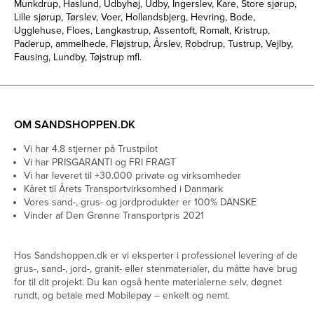
Munkdrup, Haslund, Udbyhøj, Udby, Ingerslev, Kare, Store sjørup,
Lille sjørup, Tørslev, Voer, Hollandsbjerg, Hevring, Bode,
Ugglehuse, Floes, Langkastrup, Assentoft, Romalt, Kristrup,
Paderup, ammelhede, Fløjstrup, Årslev, Robdrup, Tustrup, Vejlby,
Fausing, Lundby, Tøjstrup mfl.
OM SANDSHOPPEN.DK
Vi har 4.8 stjerner på Trustpilot
Vi har PRISGARANTI og FRI FRAGT
Vi har leveret til +30.000 private og virksomheder
Kåret til Årets Transportvirksomhed i Danmark
Vores sand-, grus- og jordprodukter er 100% DANSKE
Vinder af Den Grønne Transportpris 2021
Hos Sandshoppen.dk er vi eksperter i professionel levering af de
grus-, sand-, jord-, granit- eller stenmaterialer, du måtte have brug
for til dit projekt. Du kan også hente materialerne selv, døgnet
rundt, og betale med Mobilepay – enkelt og nemt.