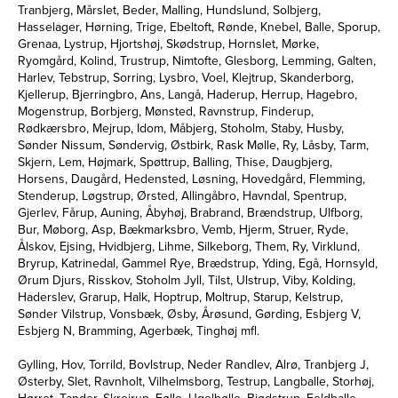
Tranbjerg, Mårslet, Beder, Malling, Hundslund, Solbjerg,
Hasselager, Hørning, Trige, Ebeltoft, Rønde, Knebel, Balle, Sporup,
Grenaa, Lystrup, Hjortshøj, Skødstrup, Hornslet, Mørke,
Ryomgård, Kolind, Trustrup, Nimtofte, Glesborg, Lemming, Galten,
Harlev, Tebstrup, Sorring, Lysbro, Voel, Klejtrup, Skanderborg,
Kjellerup, Bjerringbro, Ans, Langå, Haderup, Herrup, Hagebro,
Mogenstrup, Borbjerg, Mønsted, Ravnstrup, Finderup,
Rødkærsbro, Mejrup, Idom, Måbjerg, Stoholm, Staby, Husby,
Sønder Nissum, Søndervig, Østbirk, Rask Mølle, Ry, Låsby, Tarm,
Skjern, Lem, Højmark, Spøttrup, Balling, Thise, Daugbjerg,
Horsens, Daugård, Hedensted, Løsning, Hovedgård, Flemming,
Stenderup, Løgstrup, Ørsted, Allingåbro, Havndal, Spentrup,
Gjerlev, Fårup, Auning, Åbyhøj, Brabrand, Brændstrup, Ulfborg,
Bur, Møborg, Asp, Bækmarksbro, Vemb, Hjerm, Struer, Ryde,
Ålskov, Ejsing, Hvidbjerg, Lihme, Silkeborg, Them, Ry, Virklund,
Bryrup, Katrinedal, Gammel Rye, Brædstrup, Yding, Egå, Hornsyld,
Ørum Djurs, Risskov, Stoholm Jyll, Tilst, Ulstrup, Viby, Kolding,
Haderslev, Grarup, Halk, Hoptrup, Moltrup, Starup, Kelstrup,
Sønder Vilstrup, Vonsbæk, Øsby, Årøsund, Gørding, Esbjerg V,
Esbjerg N, Bramming, Agerbæk, Tinghøj mfl.
Gylling, Hov, Torrild, Bovlstrup, Neder Randlev, Alrø, Tranbjerg J,
Østerby, Slet, Ravnholt, Vilhelmsborg, Testrup, Langballe, Storhøj,