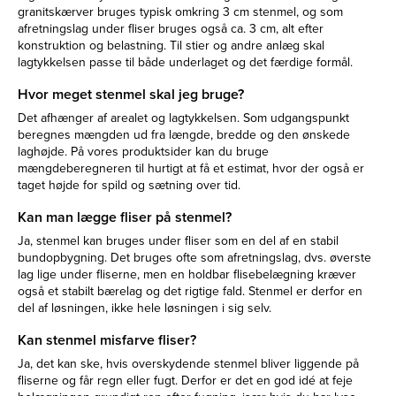
granitskærver bruges typisk omkring 3 cm stenmel, og som
afretningslag under fliser bruges også ca. 3 cm, alt efter
konstruktion og belastning. Til stier og andre anlæg skal
lagtykkelsen passe til både underlaget og det færdige formål.
Hvor meget stenmel skal jeg bruge?
Det afhænger af arealet og lagtykkelsen. Som udgangspunkt
beregnes mængden ud fra længde, bredde og den ønskede
laghøjde. På vores produktsider kan du bruge
mængdeberegneren til hurtigt at få et estimat, hvor der også er
taget højde for spild og sætning over tid.
Kan man lægge fliser på stenmel?
Ja, stenmel kan bruges under fliser som en del af en stabil
bundopbygning. Det bruges ofte som afretningslag, dvs. øverste
lag lige under fliserne, men en holdbar flisebelægning kræver
også et stabilt bærelag og det rigtige fald. Stenmel er derfor en
del af løsningen, ikke hele løsningen i sig selv.
Kan stenmel misfarve fliser?
Ja, det kan ske, hvis overskydende stenmel bliver liggende på
fliserne og får regn eller fugt. Derfor er det en god idé at feje