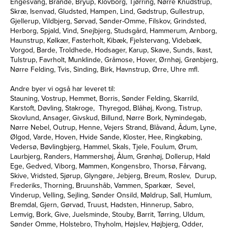
Engesvang, Brande, Bryup, Klovborg, Tjørring, Nørre Knudstrup,
Skræ, Isenvad, Gludsted, Hampen, Lind, Gødstrup, Gullestrup,
Gjellerup, Vildbjerg, Sørvad, Sønder-Omme, Filskov, Grindsted,
Herborg, Spjald, Vind, Snejbjerg, Studsgård, Hammerum, Arnborg,
Haunstrup, Kølkær, Fasterholt, Kibæk, Fjelstervang, Videbæk,
Vorgod, Barde, Troldhede, Hodsager, Karup, Skave, Sunds, Ikast,
Tulstrup, Favrholt, Munklinde, Gråmose, Hover, Ørnhøj, Grønbjerg,
Nørre Felding, Tvis, Sinding, Birk, Havnstrup, Ørre, Uhre mfl.
Andre byer vi også har leveret til:
Stauning, Vostrup, Hemmet, Borris, Sønder Felding, Skarrild,
Karstoft, Døvling, Stakroge, Thyregod, Blåhøj, Kvong, Tistrup,
Skovlund, Ansager, Givskud, Billund, Nørre Bork, Nymindegab,
Nørre Nebel, Outrup, Henne, Vejers Strand, Blåvand, Ådum, Lyne,
Ølgod, Varde, Hoven, Hvide Sande, Kloster, Hee, Ringkøbing,
Vedersø, Bøvlingbjerg, Hammel, Skals, Tjele, Foulum, Ørum,
Laurbjerg, Randers, Hammershøj, Ålum, Grønhøj, Dollerup, Hald
Ege, Gedved, Viborg, Mammen, Kongensbro, Thorsø, Fårvang,
Skive, Vridsted, Sjørup, Glyngøre, Jebjerg, Breum, Roslev, Durup,
Frederiks, Thorning, Bruunshåb, Vammen, Sparkær, Sevel,
Vinderup, Velling, Sejling, Sønder Onsild, Møldrup, Sall, Humlum,
Bremdal, Gjern, Gørvad, Truust, Hadsten, Hinnerup, Sabro,
Lemvig, Bork, Give, Juelsminde, Stouby, Barrit, Tørring, Uldum,
Sønder Omme, Holstebro, Thyholm, Højslev, Højbjerg, Odder,