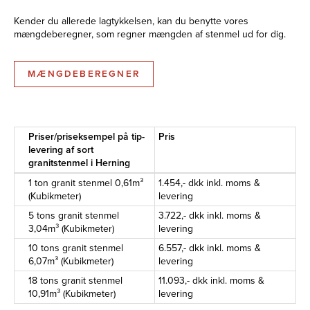
Kender du allerede lagtykkelsen, kan du benytte vores
mængdeberegner, som regner mængden af stenmel ud for dig.
MÆNGDEBEREGNER
Priser/priseksempel på tip-
Pris
levering af sort
granitstenmel i Herning
1 ton granit stenmel 0,61m³
1.454,- dkk inkl. moms &
(Kubikmeter)
levering
5 tons granit stenmel
3.722,- dkk inkl. moms &
3,04m³ (Kubikmeter)
levering
10 tons granit stenmel
6.557,- dkk inkl. moms &
6,07m³ (Kubikmeter)
levering
18 tons granit stenmel
11.093,- dkk inkl. moms &
10,91m³ (Kubikmeter)
levering