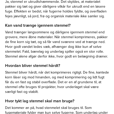
Ja, stenmel er ukrudtshæmmende. Det skyldes, at materialet
pakker sig tæt og giver dårligere vilkår for ukrudt end en løsere
fuge. Effekten er bedst, når fugerne holdes fyldte, og overfladen
fejes jævnligt, så jord, frø og organisk materiale ikke samler sig.
Kan vand trænge igennem stenmel?
Vand trænger langsommere og dårligere igennem stenmel end
grovere, mere åbne materialer. Når stenmel komprimeres, pakker
de fine korn sig tæt, og så får vand sværere ved at trænge ned.
Hvor godt vandet ledes væk, afhænger dog ikke kun af selve
stenmelet. Fald, bærelag og underlag spiller også en stor rolle.
Stenmel alene afgør derfor ikke, hvor godt en belægning dræner.
Hvordan bliver stenmel hårdt?
Stenmel bliver hårdt, når det komprimeres rigtigt. De fine, kantede
korn låser sig mod hinanden, og med komprimering og lidt fugt
får du en fast og stabil overflade. Det er en af grundene til, at
stenmel ofte bruges til projekter, hvor underlaget skal være
særligt fast og stabilt.
Hvor tykt lag stenmel skal man bruge?
Det kommer an på, hvad stenmelet skal bruges til. Som
fugemateriale fylder man kun selve fugerne. Som underlag under