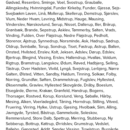
Gødvad, Resenbro, Sminge, Voel, Svostrup, Grauballe,
Allingskovby, Hvinningdal, Funder Kirkeby, Funder, Gjessø, Sejs-
Svejbækm Laven, Linå, Mollerup, Skellerup, Demstrup, Sjørslev,
Vium, Neder Hvam, Levring, Midstrup, Hauge, Mausing,
Vinderslev, Nørskovlund, Serup, Nisset, Dallerup, Iller, Brårup,
Grønbæk, Brande, Sepstrup, Asklev, Tømmerby, Salten, Vrads,
Vinding, Fulden, Over Fløjstrup, Nedre Fløjstrup, Pedholt,
Storenor, Ajstrup, Synnedrup, Norsminde, Ask, Hadrup, Sødrup,
Oldrup, Svinballe, Torup, Sondrup, Tiset, Fastrup, Astrup, Ballen,
Onsted, Hvilsted, Enslev, Kolt, Jeksen, Adslev, Dørup, Edslev,
Bjertrup, Blegind, Vissing, Erslev, Hallendrup, Hvalløs, Voldum,
Rigtrup, Bramstrup, Langskov, Ødum, Røved, Hadbjerg, Selling,
Tåstrup, Over Hadsten, Vivild, Lyngå, Svejstrup, Lerbjerg, Nørre
Galten, Ølsted, Vitten, Sandby, Haldum, Tinning, Solkær, Folby,
Norring, Grundfør, Søften, Drammelstrup, Fuglslev, Hyllested,
Øksenmølle, Gravlev, Hyllested Skovgårde, Dråby, Boeslum,
Elsegårde, Øerne, Krakær, Grønfeld, Handrup, Bogens,
Thorsager, Rostved, Korup, Korslund, Veng, Søballe, Hårby,
Mesing, Alken, Voerladegård, Tåning, Horndrup, Stilling, Vitved,
Fruering, Virring, Hylke, Ustrup, Gjesing, Hvolbæk, Siim, Alling,
Javngyde, Tyrsted, Båstrup, Gammelsole, Soleskov,
Remmerslund, Store Dalb, Spettrup, Merring, Stubberup, Ny
Sebberup, Bottrup, Kattrup, Ørridslev, Grumstrup, Vedslet,
Ballebo, Gangsted, Addit, Sønder Vissing, Troelstrup, Burgårde,