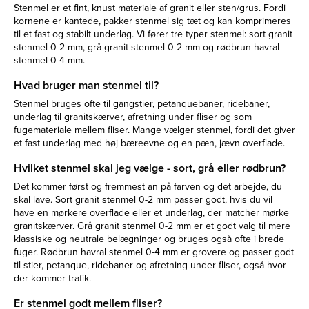
Stenmel er et fint, knust materiale af granit eller sten/grus. Fordi
kornene er kantede, pakker stenmel sig tæt og kan komprimeres
til et fast og stabilt underlag. Vi fører tre typer stenmel: sort granit
stenmel 0-2 mm, grå granit stenmel 0-2 mm og rødbrun havral
stenmel 0-4 mm.
Hvad bruger man stenmel til?
Stenmel bruges ofte til gangstier, petanquebaner, ridebaner,
underlag til granitskærver, afretning under fliser og som
fugemateriale mellem fliser. Mange vælger stenmel, fordi det giver
et fast underlag med høj bæreevne og en pæn, jævn overflade.
Hvilket stenmel skal jeg vælge - sort, grå eller rødbrun?
Det kommer først og fremmest an på farven og det arbejde, du
skal lave. Sort granit stenmel 0-2 mm passer godt, hvis du vil
have en mørkere overflade eller et underlag, der matcher mørke
granitskærver. Grå granit stenmel 0-2 mm er et godt valg til mere
klassiske og neutrale belægninger og bruges også ofte i brede
fuger. Rødbrun havral stenmel 0-4 mm er grovere og passer godt
til stier, petanque, ridebaner og afretning under fliser, også hvor
der kommer trafik.
Er stenmel godt mellem fliser?