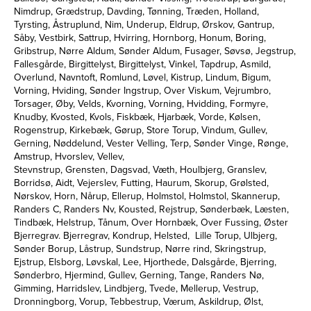
Nimdrup, Grædstrup, Davding, Tønning, Træden, Holland,
Tyrsting, Åstruplund, Nim, Underup, Eldrup, Ørskov, Gantrup,
Såby, Vestbirk, Sattrup, Hvirring, Hornborg, Honum, Boring,
Gribstrup, Nørre Aldum, Sønder Aldum, Fusager, Søvsø, Jegstrup,
Fallesgårde, Birgittelyst, Birgittelyst, Vinkel, Tapdrup, Asmild,
Overlund, Navntoft, Romlund, Løvel, Kistrup, Lindum, Bigum,
Vorning, Hviding, Sønder Ingstrup, Over Viskum, Vejrumbro,
Torsager, Øby, Velds, Kvorning, Vorning, Hvidding, Formyre,
Knudby, Kvosted, Kvols, Fiskbæk, Hjarbæk, Vorde, Kølsen,
Rogenstrup, Kirkebæk, Gørup, Store Torup, Vindum, Gullev,
Gerning, Nøddelund, Vester Velling, Terp, Sønder Vinge, Rønge,
Amstrup, Hvorslev, Vellev,
Stevnstrup, Grensten, Dagsvad, Væth, Houlbjerg, Granslev,
Borridsø, Aidt, Vejerslev, Futting, Haurum, Skorup, Grølsted,
Nørskov, Horn, Nårup, Ellerup, Holmstol, Holmstol, Skannerup,
Randers C, Randers Nv, Kousted, Rejstrup, Sønderbæk, Læsten,
Tindbæk, Helstrup, Tånum, Over Hornbæk, Over Fussing, Øster
Bjerregrav. Bjerregrav, Kondrup, Helsted, Lille Torup, Ulbjerg,
Sønder Borup, Låstrup, Sundstrup, Nørre rind, Skringstrup,
Ejstrup, Elsborg, Løvskal, Lee, Hjorthede, Dalsgårde, Bjerring,
Sønderbro, Hjermind, Gullev, Gerning, Tange, Randers Nø,
Gimming, Harridslev, Lindbjerg, Tvede, Mellerup, Vestrup,
Dronningborg, Vorup, Tebbestrup, Værum, Askildrup, Ølst,