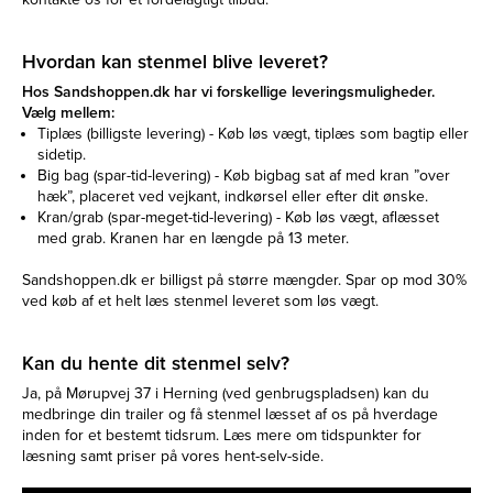
Hvordan kan stenmel blive leveret?
Hos Sandshoppen.dk har vi forskellige leveringsmuligheder.
Vælg mellem:
Tiplæs (billigste levering) - Køb løs vægt, tiplæs som bagtip eller
sidetip.
Big bag (spar-tid-levering) - Køb bigbag sat af med kran ”over
hæk”, placeret ved vejkant, indkørsel eller efter dit ønske.
Kran/grab (spar-meget-tid-levering) - Køb løs vægt, aflæsset
med grab. Kranen har en længde på 13 meter.
Sandshoppen.dk er billigst på større mængder. Spar op mod 30%
ved køb af et helt læs stenmel leveret som løs vægt.
Kan du hente dit stenmel selv?
Ja, på Mørupvej 37 i Herning (ved genbrugspladsen) kan du
medbringe din trailer og få stenmel læsset af os på hverdage
inden for et bestemt tidsrum. Læs mere om tidspunkter for
læsning samt priser på vores hent-selv-side.