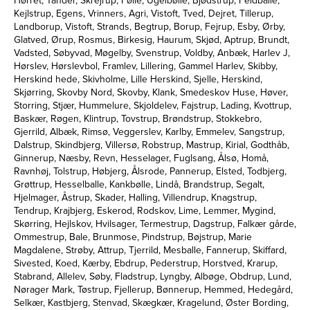
Hørret, Tander, Skrejrup, Følle, Ugelbølle, Bjødstrup, Feldballe,
Kejlstrup, Egens, Vrinners, Agri, Vistoft, Tved, Dejret, Tillerup,
Landborup, Vistoft, Strands, Begtrup, Borup, Fejrup, Esby, Ørby,
Glatved, Ørup, Rosmus, Birkesig, Haurum, Skjød, Aptrup, Brundt,
Vadsted, Søbyvad, Møgelby, Svenstrup, Voldby, Anbæk, Harlev J,
Hørslev, Hørslevbol, Framlev, Lillering, Gammel Harlev, Skibby,
Herskind hede, Skivholme, Lille Herskind, Sjelle, Herskind,
Skjørring, Skovby Nord, Skovby, Klank, Smedeskov Huse, Høver,
Storring, Stjær, Hummelure, Skjoldelev, Fajstrup, Lading, Kvottrup,
Baskær, Røgen, Klintrup, Tovstrup, Brøndstrup, Stokkebro,
Gjerrild, Albæk, Rimsø, Veggerslev, Karlby, Emmelev, Sangstrup,
Dalstrup, Skindbjerg, Villersø, Robstrup, Mastrup, Kirial, Godthåb,
Ginnerup, Næsby, Revn, Hesselager, Fuglsang, Ålsø, Homå,
Ravnhøj, Tolstrup, Høbjerg, Ålsrode, Pannerup, Elsted, Todbjerg,
Grøttrup, Hesselballe, Kankbølle, Lindå, Brandstrup, Segalt,
Hjelmager, Åstrup, Skader, Halling, Villendrup, Knagstrup,
Tendrup, Krajbjerg, Eskerod, Rodskov, Lime, Lemmer, Mygind,
Skørring, Hejlskov, Hvilsager, Termestrup, Dagstrup, Falkær gårde,
Ommestrup, Bale, Brunmose, Pindstrup, Bøjstrup, Marie
Magdalene, Strøby, Attrup, Tjerrild, Mesballe, Fannerup, Skiffard,
Sivested, Koed, Kærby, Ebdrup, Pederstrup, Horstved, Krarup,
Stabrand, Allelev, Søby, Fladstrup, Lyngby, Albøge, Obdrup, Lund,
Nørager Mark, Tøstrup, Fjellerup, Bønnerup, Hemmed, Hedegård,
Selkær, Kastbjerg, Stenvad, Skægkær, Kragelund, Øster Bording,