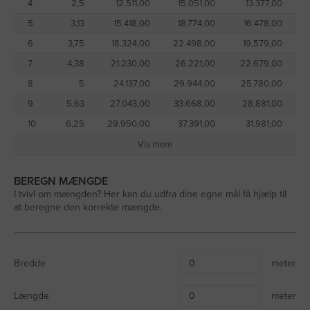
4
2,5
12.511,00
15.051,00
13.377,00
beliggende Mørupvej 37, 7400 Herning.
5
3,13
15.418,00
18.774,00
16.478,00
Stykprisen starter fra 5 kr. afhængig af antal, så ring til vores
6
3,75
18.324,00
22.498,00
19.579,00
kundeservice på 41 200 800, når du kommer herud.
7
4,38
21.230,00
26.221,00
22.679,00
Stenene kan kun afhentes inden for vores normale åbningstid.
8
5
24.137,00
29.944,00
25.780,00
Læs mere om åbningstider, evt. hjælp til læsning mv. i menuen
under ”hent selv”.
9
5,63
27.043,00
33.668,00
28.881,00
10
6,25
29.950,00
37.391,00
31.981,00
Vis mere
BEREGN MÆNGDE
I tvivl om mængden? Her kan du udfra dine egne mål få hjælp til
at beregne den korrekte mængde.
Bredde
meter
Længde
meter