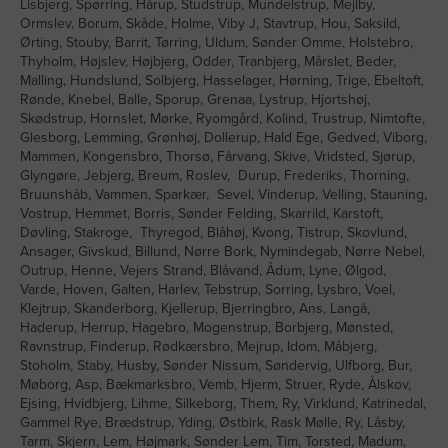
Lisbjerg, Spørring, Hårup, Studstrup, Mundelstrup, Mejlby,
Ormslev, Borum, Skåde, Holme, Viby J, Stavtrup, Hou, Saksild,
Ørting, Stouby, Barrit, Tørring, Uldum, Sønder Omme, Holstebro,
Thyholm, Højslev, Højbjerg, Odder, Tranbjerg, Mårslet, Beder,
Malling, Hundslund, Solbjerg, Hasselager, Hørning, Trige, Ebeltoft,
Rønde, Knebel, Balle, Sporup, Grenaa, Lystrup, Hjortshøj,
Skødstrup, Hornslet, Mørke, Ryomgård, Kolind, Trustrup, Nimtofte,
Glesborg, Lemming, Grønhøj, Dollerup, Hald Ege, Gedved, Viborg,
Mammen, Kongensbro, Thorsø, Fårvang, Skive, Vridsted, Sjørup,
Glyngøre, Jebjerg, Breum, Roslev, Durup, Frederiks, Thorning,
Bruunshåb, Vammen, Sparkær, Sevel, Vinderup, Velling, Stauning,
Vostrup, Hemmet, Borris, Sønder Felding, Skarrild, Karstoft,
Døvling, Stakroge, Thyregod, Blåhøj, Kvong, Tistrup, Skovlund,
Ansager, Givskud, Billund, Nørre Bork, Nymindegab, Nørre Nebel,
Outrup, Henne, Vejers Strand, Blåvand, Ådum, Lyne, Ølgod,
Varde, Hoven, Galten, Harlev, Tebstrup, Sorring, Lysbro, Voel,
Klejtrup, Skanderborg, Kjellerup, Bjerringbro, Ans, Langå,
Haderup, Herrup, Hagebro, Mogenstrup, Borbjerg, Mønsted,
Ravnstrup, Finderup, Rødkærsbro, Mejrup, Idom, Måbjerg,
Stoholm, Staby, Husby, Sønder Nissum, Søndervig, Ulfborg, Bur,
Møborg, Asp, Bækmarksbro, Vemb, Hjerm, Struer, Ryde, Ålskov,
Ejsing, Hvidbjerg, Lihme, Silkeborg, Them, Ry, Virklund, Katrinedal,
Gammel Rye, Brædstrup, Yding, Østbirk, Rask Mølle, Ry, Låsby,
Tarm, Skjern, Lem, Højmark, Sønder Lem, Tim, Torsted, Madum,