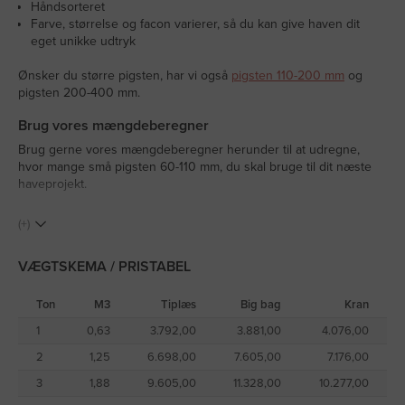
Håndsorteret
Farve, størrelse og facon varierer, så du kan give haven dit
eget unikke udtryk
Ønsker du større pigsten, har vi også
pigsten 110-200 mm
og
pigsten 200-400 mm.
Brug vores mængdeberegner
Brug gerne vores mængdeberegner herunder til at udregne,
hvor mange små pigsten 60-110 mm, du skal bruge til dit næste
haveprojekt.
Levering af små pigsten 60-110 mm
(+)
Vil du slippe for selv at hente dine små pigsten 60-110 mm, kan
du få dem leveret med tiplæs/helt vognlæs (aflæsset i dynge/løs
VÆGTSKEMA / PRISTABEL
vægt), bigbags eller med kran/grab. Vores kran måler 10 meter, så
du kan nemt og præcist få leveret små pigsten 60-110 mm, hvor
Ton
M3
Tiplæs
Big bag
Kran
du ønsker det op til 10 meter fra vejen, hvis du vælger levering
med kran/grab eller med big bags.
1
0,63
3.792,00
3.881,00
4.076,00
2
1,25
6.698,00
7.605,00
7.176,00
Hent selv små pigsten 60-110 mm - betal stykpris per
afhentet sten
3
1,88
9.605,00
11.328,00
10.277,00
Du kan også selv afhente små pigsten med trailer på vores lager