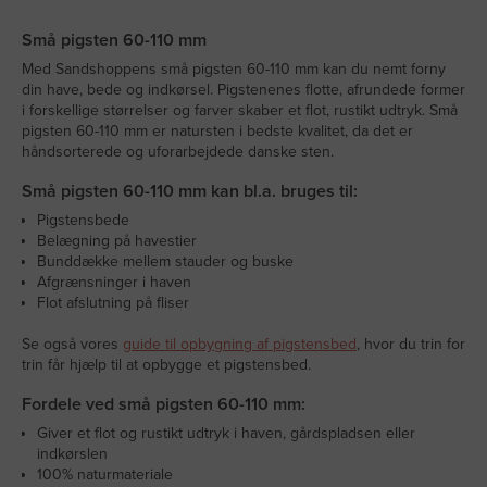
Små pigsten 60-110 mm
Med Sandshoppens små pigsten 60-110 mm kan du nemt forny
din have, bede og indkørsel. Pigstenenes flotte, afrundede former
i forskellige størrelser og farver skaber et flot, rustikt udtryk. Små
pigsten 60-110 mm er natursten i bedste kvalitet, da det er
håndsorterede og uforarbejdede danske sten.
Små pigsten 60-110 mm kan bl.a. bruges til:
Pigstensbede
Belægning på havestier
Bunddække mellem stauder og buske
Afgrænsninger i haven
Flot afslutning på fliser
Se også vores
guide til opbygning af pigstensbed
, hvor du trin for
trin får hjælp til at opbygge et pigstensbed.
Fordele ved små pigsten 60-110 mm:
Giver et flot og rustikt udtryk i haven, gårdspladsen eller
indkørslen
100% naturmateriale