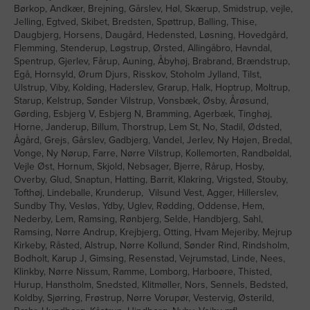
Børkop, Andkær, Brejning, Gårslev, Høl, Skærup, Smidstrup, vejle,
Jelling, Egtved, Skibet, Bredsten, Spøttrup, Balling, Thise,
Daugbjerg, Horsens, Daugård, Hedensted, Løsning, Hovedgård,
Flemming, Stenderup, Løgstrup, Ørsted, Allingåbro, Havndal,
Spentrup, Gjerlev, Fårup, Auning, Åbyhøj, Brabrand, Brændstrup,
Egå, Hornsyld, Ørum Djurs, Risskov, Stoholm Jylland, Tilst,
Ulstrup, Viby, Kolding, Haderslev, Grarup, Halk, Hoptrup, Moltrup,
Starup, Kelstrup, Sønder Vilstrup, Vonsbæk, Øsby, Årøsund,
Gørding, Esbjerg V, Esbjerg N, Bramming, Agerbæk, Tinghøj,
Horne, Janderup, Billum, Thorstrup, Lem St, No, Stadil, Ødsted,
Ågård, Grejs, Gårslev, Gadbjerg, Vandel, Jerlev, Ny Højen, Bredal,
Vonge, Ny Nørup, Farre, Nørre Vilstrup, Kollemorten, Randbøldal,
Vejle Øst, Hornum, Skjold, Nebsager, Bjerre, Rårup, Hosby,
Overby, Glud, Snaptun, Hatting, Barrit, Klakring, Vrigsted, Stouby,
Tofthøj, Lindeballe, Krunderup, Vilsund Vest, Agger, Hillerslev,
Sundby Thy, Vesløs, Ydby, Uglev, Rødding, Oddense, Hem,
Nederby, Lem, Ramsing, Rønbjerg, Selde, Handbjerg, Sahl,
Ramsing, Nørre Andrup, Krejbjerg, Otting, Hvam Mejeriby, Mejrup
Kirkeby, Råsted, Alstrup, Nørre Kollund, Sønder Rind, Rindsholm,
Bodholt, Karup J, Gimsing, Resenstad, Vejrumstad, Linde, Nees,
Klinkby, Nørre Nissum, Ramme, Lomborg, Harboøre, Thisted,
Hurup, Hanstholm, Snedsted, Klitmøller, Nors, Sennels, Bedsted,
Koldby, Sjørring, Frøstrup, Nørre Vorupør, Vestervig, Østerild,