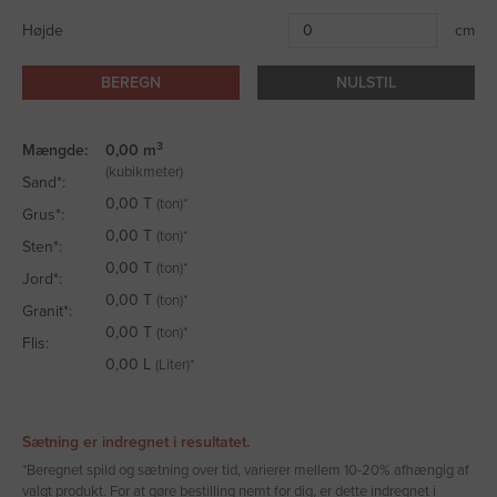
Højde
cm
BEREGN
NULSTIL
3
Mængde:
0,00
m
(kubikmeter)
Sand*:
0,00
T
(ton)*
Grus*:
0,00
T
(ton)*
Sten*:
0,00
T
(ton)*
Jord*:
0,00
T
(ton)*
Granit*:
0,00
T
(ton)*
Flis:
0,00
L
(Liter)*
Sætning er indregnet i resultatet.
*Beregnet spild og sætning over tid, varierer mellem 10-20% afhængig af
valgt produkt. For at gøre bestilling nemt for dig, er dette indregnet i