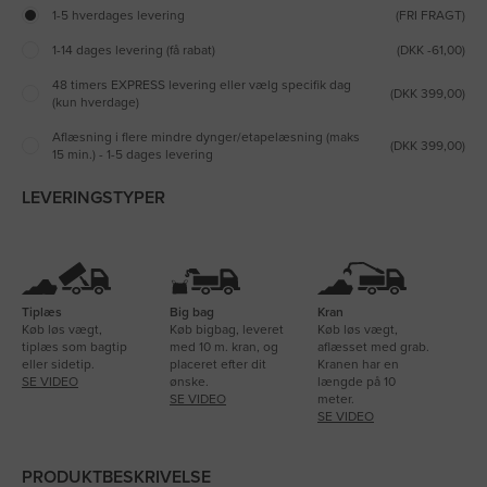
1-5 hverdages levering
(FRI FRAGT)
1-14 dages levering (få rabat)
(DKK -61,00)
48 timers EXPRESS levering eller vælg specifik dag
(DKK 399,00)
(kun hverdage)
Aflæsning i flere mindre dynger/etapelæsning (maks
(DKK 399,00)
15 min.) - 1-5 dages levering
LEVERINGSTYPER
Tiplæs
Big bag
Kran
Køb løs vægt,
Køb bigbag, leveret
Køb løs vægt,
tiplæs som bagtip
med 10 m. kran, og
aflæsset med grab.
eller sidetip.
placeret efter dit
Kranen har en
SE VIDEO
ønske.
længde på 10
SE VIDEO
meter.
SE VIDEO
PRODUKTBESKRIVELSE