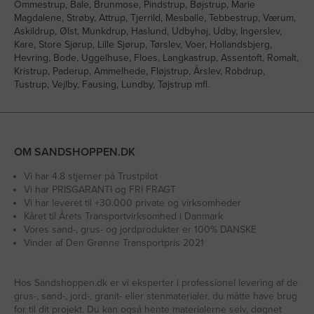
Ommestrup, Bale, Brunmose, Pindstrup, Bøjstrup, Marie
Magdalene, Strøby, Attrup, Tjerrild, Mesballe, Tebbestrup, Værum,
Askildrup, Ølst, Munkdrup, Haslund, Udbyhøj, Udby, Ingerslev,
Kare, Store Sjørup, Lille Sjørup, Tørslev, Voer, Hollandsbjerg,
Hevring, Bode, Uggelhuse, Floes, Langkastrup, Assentoft, Romalt,
Kristrup, Paderup, Ammelhede, Fløjstrup, Årslev, Robdrup,
Tustrup, Vejlby, Fausing, Lundby, Tøjstrup mfl.
OM SANDSHOPPEN.DK
Vi har 4.8 stjerner på Trustpilot
Vi har PRISGARANTI og FRI FRAGT
Vi har leveret til +30.000 private og virksomheder
Kåret til Årets Transportvirksomhed i Danmark
Vores sand-, grus- og jordprodukter er 100% DANSKE
Vinder af Den Grønne Transportpris 2021
Hos Sandshoppen.dk er vi eksperter i professionel levering af de
grus-, sand-, jord-, granit- eller stenmaterialer, du måtte have brug
for til dit projekt. Du kan også hente materialerne selv, døgnet