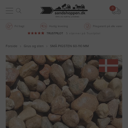
0
Fri fragt
Hurtig levering
Prisgaranti på alle varer
TRUSTPILOT
5 stjerner på Trustpilot
Forside
Grus og sten
SMÅ PIGSTEN 60-110 MM