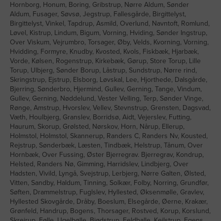
Hornborg, Honum, Boring, Gribstrup, Nørre Aldum, Sønder
Aldum, Fusager, Søvsø, Jegstrup, Fallesgårde, Birgittelyst,
Birgittelyst, Vinkel, Tapdrup, Asmild, Overlund, Navntoft, Romlund,
Løvel, Kistrup, Lindum, Bigum, Vorning, Hviding, Sønder Ingstrup,
Over Viskum, Vejrumbro, Torsager, Øby, Velds, Kvorning, Vorning,
Hvidding, Formyre, Knudby, Kvosted, Kvols, Fiskbæk, Hjarbæk,
Vorde, Kølsen, Rogenstrup, Kirkebæk, Gørup, Store Torup, Lille
Torup, Ulbjerg, Sønder Borup, Låstrup, Sundstrup, Nørre rind,
Skringstrup, Ejstrup, Elsborg, Løvskal, Lee, Hjorthede, Dalsgårde,
Bjerring, Sønderbro, Hjermind, Gullev, Gerning, Tange, Vindum,
Gullev, Gerning, Nøddelund, Vester Velling, Terp, Sønder Vinge,
Rønge, Amstrup, Hvorslev, Vellev, Stevnstrup, Grensten, Dagsvad,
Væth, Houlbjerg, Granslev, Borridsø, Aidt, Vejerslev, Futting,
Haurum, Skorup, Grølsted, Nørskov, Horn, Nårup, Ellerup,
Holmstol, Holmstol, Skannerup, Randers C, Randers Nv, Kousted,
Rejstrup, Sønderbæk, Læsten, Tindbæk, Helstrup, Tånum, Over
Hornbæk, Over Fussing, Øster Bjerregrav. Bjerregrav, Kondrup,
Helsted, Randers Nø, Gimming, Harridslev, Lindbjerg, Over
Hadsten, Vivild, Lyngå, Svejstrup, Lerbjerg, Nørre Galten, Ølsted,
Vitten, Sandby, Haldum, Tinning, Solkær, Folby, Norring, Grundfør,
Søften, Drammelstrup, Fuglslev, Hyllested, Øksenmølle, Gravlev,
Hyllested Skovgårde, Dråby, Boeslum, Elsegårde, Øerne, Krakær,
Grønfeld, Handrup, Bogens, Thorsager, Rostved, Korup, Korslund,
Skrejrup, Følle, Ugelbølle, Bjødstrup, Feldballe, Kejlstrup, Egens,