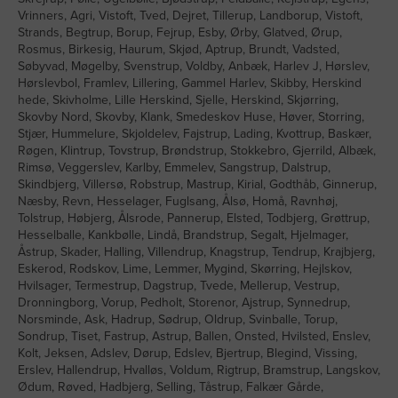
Vrinners, Agri, Vistoft, Tved, Dejret, Tillerup, Landborup, Vistoft,
Strands, Begtrup, Borup, Fejrup, Esby, Ørby, Glatved, Ørup,
Rosmus, Birkesig, Haurum, Skjød, Aptrup, Brundt, Vadsted,
Søbyvad, Møgelby, Svenstrup, Voldby, Anbæk, Harlev J, Hørslev,
Hørslevbol, Framlev, Lillering, Gammel Harlev, Skibby, Herskind
hede, Skivholme, Lille Herskind, Sjelle, Herskind, Skjørring,
Skovby Nord, Skovby, Klank, Smedeskov Huse, Høver, Storring,
Stjær, Hummelure, Skjoldelev, Fajstrup, Lading, Kvottrup, Baskær,
Røgen, Klintrup, Tovstrup, Brøndstrup, Stokkebro, Gjerrild, Albæk,
Rimsø, Veggerslev, Karlby, Emmelev, Sangstrup, Dalstrup,
Skindbjerg, Villersø, Robstrup, Mastrup, Kirial, Godthåb, Ginnerup,
Næsby, Revn, Hesselager, Fuglsang, Ålsø, Homå, Ravnhøj,
Tolstrup, Høbjerg, Ålsrode, Pannerup, Elsted, Todbjerg, Grøttrup,
Hesselballe, Kankbølle, Lindå, Brandstrup, Segalt, Hjelmager,
Åstrup, Skader, Halling, Villendrup, Knagstrup, Tendrup, Krajbjerg,
Eskerod, Rodskov, Lime, Lemmer, Mygind, Skørring, Hejlskov,
Hvilsager, Termestrup, Dagstrup, Tvede, Mellerup, Vestrup,
Dronningborg, Vorup, Pedholt, Storenor, Ajstrup, Synnedrup,
Norsminde, Ask, Hadrup, Sødrup, Oldrup, Svinballe, Torup,
Sondrup, Tiset, Fastrup, Astrup, Ballen, Onsted, Hvilsted, Enslev,
Kolt, Jeksen, Adslev, Dørup, Edslev, Bjertrup, Blegind, Vissing,
Erslev, Hallendrup, Hvalløs, Voldum, Rigtrup, Bramstrup, Langskov,
Ødum, Røved, Hadbjerg, Selling, Tåstrup, Falkær Gårde,