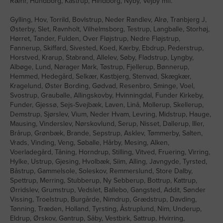
Ræhr, Hundborg, Kåstrup, Hindborg, Nyby, Vejby mfl.
Gylling, Hov, Torrild, Bovlstrup, Neder Randlev, Alrø, Tranbjerg J,
Østerby, Slet, Ravnholt, Vilhelmsborg, Testrup, Langballe, Storhøj,
Hørret, Tander, Fulden, Over Fløjstrup, Nedre Fløjstrup,
Fannerup, Skiffard, Sivested, Koed, Kærby, Ebdrup, Pederstrup,
Horstved, Krarup, Stabrand, Allelev, Søby, Fladstrup, Lyngby,
Albøge, Lund, Nørager Mark, Tøstrup, Fjellerup, Bønnerup,
Hemmed, Hedegård, Selkær, Kastbjerg, Stenvad, Skægkær,
Kragelund, Øster Bording, Gødvad, Resenbro, Sminge, Voel,
Svostrup, Grauballe, Allingskovby, Hvinningdal, Funder Kirkeby,
Funder, Gjessø, Sejs-Svejbæk, Laven, Linå, Mollerup, Skellerup,
Demstrup, Sjørslev, Vium, Neder Hvam, Levring, Midstrup, Hauge,
Mausing, Vinderslev, Nørskovlund, Serup, Nisset, Dallerup, Iller,
Brårup, Grønbæk, Brande, Sepstrup, Asklev, Tømmerby, Salten,
Vrads, Vinding, Veng, Søballe, Hårby, Mesing, Alken,
Voerladegård, Tåning, Horndrup, Stilling, Vitved, Fruering, Virring,
Hylke, Ustrup, Gjesing, Hvolbæk, Siim, Alling, Javngyde, Tyrsted,
Båstrup, Gammelsole, Soleskov, Remmerslund, Store Dalby,
Spettrup, Merring, Stubberup, Ny Sebberup, Bottrup, Kattrup,
Ørridslev, Grumstrup, Vedslet, Ballebo, Gangsted, Addit, Sønder
Vissing, Troelstrup, Burgårde, Nimdrup, Grædstrup, Davding,
Tønning, Træden, Holland, Tyrsting, Åstruplund, Nim, Underup,
Eldrup, Ørskov, Gantrup, Såby, Vestbirk, Sattrup, Hvirring,