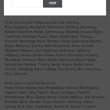
GEM
kåret til Årets Transportvirksomhed og har desuden modtaget
Den Grønne Transportpris 2021 - og med mere end 35 år i
branchen kan du trygt handle hos os.
Vi har bl.a. leveret til følgende byer nær Herning:
Vind, Snejbjerg, Studsgård, Hammerum, Arnborg, Haunstrup,
Kølkær, Fasterholt, Kibæk, Fjelstervang, Videbæk, Vorgod, Barde,
Troldhede, Hodsager, Karup, Skave, Sunds, Ikast, Tulstrup,
Favrholt, Simmelkær, Ilskov, Bording, Pårup, Engesvang, Brande,
Bryup, Klovborg, Tjørring, Nørre Knudstrup, Skræ, Isenvad,
Gludsted, Hampen, Lind, Gødstrup, Gullestrup, Gjellerup,
Vildbjerg, Sørvad, Sønder-Omme, Filskov, Grindsted, Herborg,
Munklinde, Gråmose, Nørre Snede, Nørhoved, Boest, Velgå,
Ejstrupholm, Skibbild, Timring, Abildå, Aulum, Spjald, Hover,
Ørnhøj, Grønbjerg, Nørre Felding, Tvis, Sinding, Birk, Havnstrup,
Ørre, Uhre mfl.
Andre byer vi også har leveret til:
Hvide Sande, Kloster, Hee, Ringkøbing, Vedersø, Bøvlingbjerg,
Hammel, Skals, Tjele, Foulum, Ørum, Laurbjerg, Randers,
Hammershøj, Ålum, Sejling, Sønder Onsild, Møldrup, Sall, Humlum,
Bremdal, Gjern, Gørvad, Truust, Hadsten, Hinnerup, Sabro,
Lemvig, Bork, Give, Juelsminde, Aarhus N, Aarhus V, Løgten,