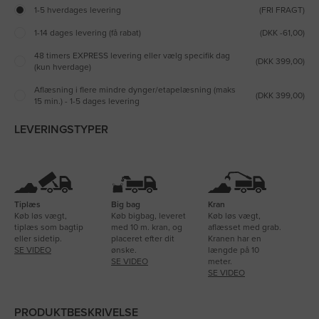
1-5 hverdages levering
(FRI FRAGT)
1-14 dages levering (få rabat)
(DKK -61,00)
48 timers EXPRESS levering eller vælg specifik dag
(DKK 399,00)
(kun hverdage)
Aflæsning i flere mindre dynger/etapelæsning (maks
(DKK 399,00)
15 min.) - 1-5 dages levering
LEVERINGSTYPER
Tiplæs
Big bag
Kran
Køb løs vægt,
Køb bigbag, leveret
Køb løs vægt,
tiplæs som bagtip
med 10 m. kran, og
aflæsset med grab.
eller sidetip.
placeret efter dit
Kranen har en
SE VIDEO
ønske.
længde på 10
SE VIDEO
meter.
SE VIDEO
PRODUKTBESKRIVELSE