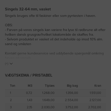
Singels 32-64 mm, vasket
Singels bruges ofte til faskiner eller som pyntesten i haven.
OBS:
- Farven på vores singels kan variere fra lyse til rødbrune alt efter
hvilken dansk grusgrav/hvilket lokalområde de skaffes fra.
- Selvom produktet er vasket vil det indeholde op imod 10% alm.
sand og småsten
Kontakt gerne kundeservice ved uddybende spørgsmål omkring
farven på singels.
(+)
VÆGTSKEMA / PRISTABEL
Ton
M3
Tiplæs
Big bag
Kran
1
0,72
1.268,00
1.356,00
1.551,00
2
1,43
1.649,00
2.554,00
2.127,00
3
2,15
2.030,00
3.752,00
2.702,00