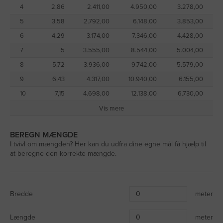
4
2,86
2.411,00
4.950,00
3.278,00
5
3,58
2.792,00
6.148,00
3.853,00
6
4,29
3.174,00
7.346,00
4.428,00
7
5
3.555,00
8.544,00
5.004,00
8
5,72
3.936,00
9.742,00
5.579,00
9
6,43
4.317,00
10.940,00
6.155,00
10
7,15
4.698,00
12.138,00
6.730,00
Vis mere
BEREGN MÆNGDE
I tvivl om mængden? Her kan du udfra dine egne mål få hjælp til
at beregne den korrekte mængde.
Bredde
meter
Længde
meter