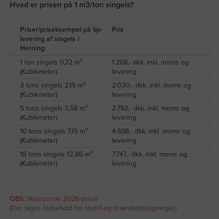
Hvad er prisen på 1 m3/ton singels?
Priser/priseksempel på tip-
Pris
levering af singels i
Herning:
1 ton singels 0,72 m³
1.268,- dkk. inkl. moms og
(Kubikmeter)
levering
3 tons singels 2,15 m³
2.030,- dkk. inkl. moms og
(Kubikmeter)
levering
5 tons singels 3,58 m³
2.792,- dkk. inkl. moms og
(Kubikmeter)
levering
10 tons singels 7,15 m³
4.698,- dkk. inkl. moms og
(Kubikmeter)
levering
18 tons singels 12,86 m³
7.747,- dkk. inkl. moms og
(Kubikmeter)
levering
OBS:
Vejledende 2026-priser
(Der tages forbehold for råstof-og brændstofstigninger)