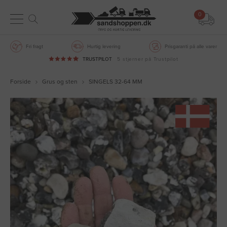
0
Fri fragt
Hurtig levering
Prisgaranti på alle varer
TRUSTPILOT
5 stjerner på Trustpilot
Forside
Grus og sten
SINGELS 32-64 MM