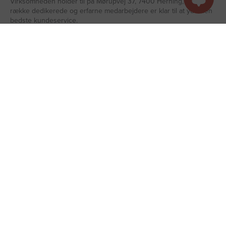
Virksomheden holder til på Mørupvej 37, 7400 Herning, hvor en
række dedikerede og erfarne medarbejdere er klar til at yde den
bedste kundeservice.
Læs mere om os