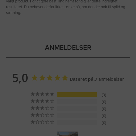
valgt produkt. For at gøre bestilling nemt for dig, er dette indregnet i
resultatet. Du behøver derfor ikke tænke på, om der der nok til spild og
sætning.
ANMELDELSER
5,0
Baseret på 3 anmeldelser
3
0
0
0
0