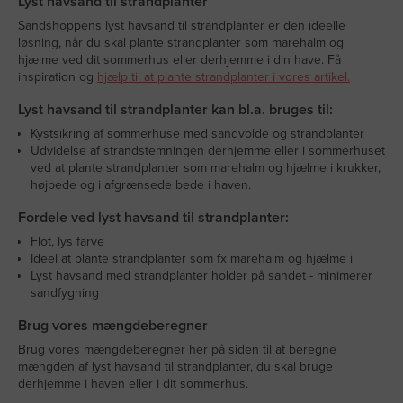
Lyst havsand til strandplanter
Sandshoppens lyst havsand til strandplanter er den ideelle
løsning, når du skal plante strandplanter som marehalm og
hjælme ved dit sommerhus eller derhjemme i din have. Få
inspiration og
hjælp til at plante strandplanter i vores artikel.
Lyst havsand til strandplanter kan bl.a. bruges til:
Kystsikring af sommerhuse med sandvolde og strandplanter
Udvidelse af strandstemningen derhjemme eller i sommerhuset
ved at plante strandplanter som marehalm og hjælme i krukker,
højbede og i afgrænsede bede i haven.
Fordele ved lyst havsand til strandplanter:
Flot, lys farve
Ideel at plante strandplanter som fx marehalm og hjælme i
Lyst havsand med strandplanter holder på sandet - minimerer
sandfygning
Brug vores mængdeberegner
Brug vores mængdeberegner her på siden til at beregne
mængden af lyst havsand til strandplanter, du skal bruge
derhjemme i haven eller i dit sommerhus.