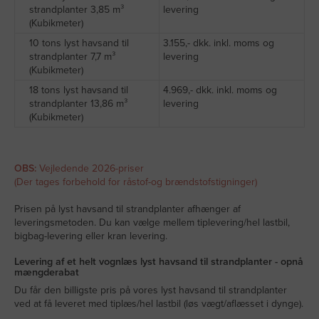
strandplanter 3,85 m³
levering
(Kubikmeter)
10 tons lyst havsand til
3.155,- dkk. inkl. moms og
strandplanter 7,7 m³
levering
(Kubikmeter)
18 tons lyst havsand til
4.969,- dkk. inkl. moms og
strandplanter 13,86 m³
levering
(Kubikmeter)
OBS:
Vejledende 2026-priser
(Der tages forbehold for råstof-og brændstofstigninger)
Prisen på lyst havsand til strandplanter afhænger af
leveringsmetoden. Du kan vælge mellem tiplevering/hel lastbil,
bigbag-levering eller kran levering.
Levering af et helt vognlæs lyst havsand til strandplanter - opnå
mængderabat
Du får den billigste pris på vores lyst havsand til strandplanter
ved at få leveret med tiplæs/hel lastbil (løs vægt/aflæsset i dynge).