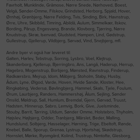
Favrholt, Munklinde, Gråmose, Nørre Snede, Nørhoved, Boest,
Velgå, Sønder-Omme, Filskov, Grindsted, Herborg, Spjald, Hover,
Ørnhøj, Grønbjerg, Nørre Felding, Tvis, Sinding, Birk, Havnstrup,
Ørre, Uhre, Skibbild, Timring, Abildå, Aulum, Simmelkær, Ilskov,
Bording, Pårup, Engesvang, Brande, Klovborg, Tjørring, Nørre
Knudstrup, Skræ, Isenvad, Gludsted, Hampen, Lind, Gødstrup,
Gullestrup, Gjellerup, Vildbjerg, Sørvad, Vind, Snejbjerg, mfl.
Andre byer vi også har leveret til:
Galten, Harlev, Tebstrup, Sorring, Lysbro, Voel, Klejtrup,
Skanderborg, Kjellerup, Bjerringbro, Ans, Langå, Haderup, Herrup,
Hagebro, Mogenstrup, Borbjerg, Mønsted, Ravnstrup, Finderup,
Rødkærsbro, Mejrup, Idom, Måbjerg, Stoholm, Staby, Husby,
Ådum, Lyne, Ølgod, Varde, Hoven, Hvide Sande, Kloster, Hee,
Ringkøbing, Vedersø, Bøvlingbjerg, Hammel, Skals, Tjele, Foulum,
Ørum, Laurbjerg, Randers, Hammershøj, Ålum, Sejling, Sønder
Onsild, Møldrup, Sall, Humlum, Bremdal, Gjern, Gørvad, Truust,
Hadsten, Hinnerup, Sabro, Lemvig, Bork, Give, Juelsminde,
Stouby, Barrit, Tørring, Uldum, Sønder Omme, Holstebro, Thyholm,
Højslev, Højbjerg, Odder, Tranbjerg, Mårslet, Beder, Malling,
Hundslund, Solbjerg, Hasselager, Hørning, Trige, Ebeltoft, Rønde,
Knebel, Balle, Sporup, Grenaa, Lystrup, Hjortshøj, Skødstrup,
Hornslet, Mørke, Ryomgård, Kolind, Trustrup, Nimtofte, Glesborg,