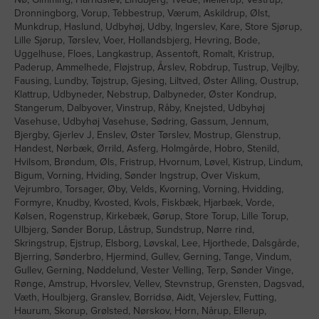
Dronningborg, Vorup, Tebbestrup, Værum, Askildrup, Ølst,
Munkdrup, Haslund, Udbyhøj, Udby, Ingerslev, Kare, Store Sjørup,
Lille Sjørup, Tørslev, Voer, Hollandsbjerg, Hevring, Bode,
Uggelhuse, Floes, Langkastrup, Assentoft, Romalt, Kristrup,
Paderup, Ammelhede, Fløjstrup, Årslev, Robdrup, Tustrup, Vejlby,
Fausing, Lundby, Tøjstrup, Gjesing, Liltved, Øster Alling, Oustrup,
Klattrup, Udbyneder, Nebstrup, Dalbyneder, Øster Kondrup,
Stangerum, Dalbyover, Vinstrup, Råby, Knejsted, Udbyhøj
Vasehuse, Udbyhøj Vasehuse, Sødring, Gassum, Jennum,
Bjergby, Gjerlev J, Enslev, Øster Tørslev, Mostrup, Glenstrup,
Handest, Nørbæk, Ørrild, Asferg, Holmgårde, Hobro, Stenild,
Hvilsom, Brøndum, Øls, Fristrup, Hvornum, Løvel, Kistrup, Lindum,
Bigum, Vorning, Hviding, Sønder Ingstrup, Over Viskum,
Vejrumbro, Torsager, Øby, Velds, Kvorning, Vorning, Hvidding,
Formyre, Knudby, Kvosted, Kvols, Fiskbæk, Hjarbæk, Vorde,
Kølsen, Rogenstrup, Kirkebæk, Gørup, Store Torup, Lille Torup,
Ulbjerg, Sønder Borup, Låstrup, Sundstrup, Nørre rind,
Skringstrup, Ejstrup, Elsborg, Løvskal, Lee, Hjorthede, Dalsgårde,
Bjerring, Sønderbro, Hjermind, Gullev, Gerning, Tange, Vindum,
Gullev, Gerning, Nøddelund, Vester Velling, Terp, Sønder Vinge,
Rønge, Amstrup, Hvorslev, Vellev, Stevnstrup, Grensten, Dagsvad,
Væth, Houlbjerg, Granslev, Borridsø, Aidt, Vejerslev, Futting,
Haurum, Skorup, Grølsted, Nørskov, Horn, Nårup, Ellerup,