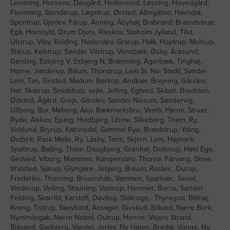
Lemming, Horsens, Daugård, Hedensted, Løsning, Hovedgård,
Flemming, Stenderup, Løgstrup, Ørsted, Allingåbro, Havndal,
Spentrup, Gjerlev, Fårup, Auning, Åbyhøj, Brabrand, Brændstrup,
Egå, Hornsyld, Ørum Djurs, Risskov, Stoholm Jylland, Tilst,
Ulstrup, Viby, Kolding, Haderslev, Grarup, Halk, Hoptrup, Moltrup,
Starup, Kelstrup, Sønder Vilstrup, Vonsbæk, Øsby, Årøsund,
Gørding, Esbjerg V, Esbjerg N, Bramming, Agerbæk, Tinghøj,
Horne, Janderup, Billum, Thorstrup, Lem St, No, Stadil, Sønder
Lem, Tim, Torsted, Madum, Børkop, Andkær, Brejning, Gårslev,
Høl, Skærup, Smidstrup, vejle, Jelling, Egtved, Skibet, Bredsten,
Ødsted, Ågård, Grejs, Gårslev, Sønder Nissum, Søndervig,
Ulfborg, Bur, Møborg, Asp, Bækmarksbro, Vemb, Hjerm, Struer,
Ryde, Ålskov, Ejsing, Hvidbjerg, Lihme, Silkeborg, Them, Ry,
Virklund, Bryrup, Katrinedal, Gammel Rye, Brædstrup, Yding,
Østbirk, Rask Mølle, Ry, Låsby, Tarm, Skjern, Lem, Højmark,
Spøttrup, Balling, Thise, Daugbjerg, Grønhøj, Dollerup, Hald Ege,
Gedved, Viborg, Mammen, Kongensbro, Thorsø, Fårvang, Skive,
Vridsted, Sjørup, Glyngøre, Jebjerg, Breum, Roslev, Durup,
Frederiks, Thorning, Bruunshåb, Vammen, Sparkær, Sevel,
Vinderup, Velling, Stauning, Vostrup, Hemmet, Borris, Sønder
Felding, Skarrild, Karstoft, Døvling, Stakroge, Thyregod, Blåhøj,
Kvong, Tistrup, Skovlund, Ansager, Givskud, Billund, Nørre Bork,
Nymindegab, Nørre Nebel, Outrup, Henne, Vejers Strand,
Blåvand, Gadbjerg, Vandel, Jerlev, Ny Højen, Bredal, Vonge, Ny