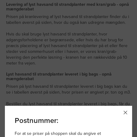
Levering af lyst havsand til strandplanter med kran/grab - opnå
mængderabat
Prisen på kranlevering af lyst havsand til strandplanter finder du i
tabellen øverst på siden, hvor du også kan udregne mængden.
Hvis du skal bruge lyst havsand til strandplanter, hvor
adgangsforholdene er begrænsede, eller hvis du har brug for
præcis placering af lyst havsand til strandplanter på et eller flere
steder ved sommerhuset eller i haven, er vores kran/grab-
levering den perfekte løsning - kranen har en rækkevidde på 10
meter fra vejen.
Lyst havsand til strandplanter leveret i big bags - opnå
mængderabat
Prisen på lyst havsand til strandplanter leveret i big bags kan du
se i tabellen øverst på siden, hvor prisen er angivet pr. ton og m3.
Bestiller du lyst havsand til strandplanter leveret i big bags, får du
en række fordele som præcis og nem placering med vores 10-
meter lange kran, mindre risiko for spild ved levering og
Postnummer:
håndtering samt mindre støv fra sandet.
For at se priser på shoppen skal du angive et