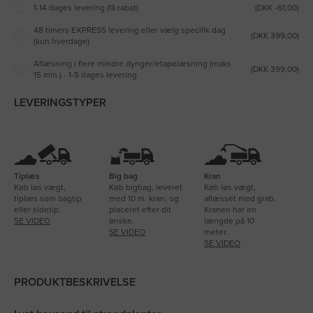
1-14 dages levering (få rabat)
(DKK -61,00)
48 timers EXPRESS levering eller vælg specifik dag
(DKK 399,00)
(kun hverdage)
Aflæsning i flere mindre dynger/etapelæsning (maks
(DKK 399,00)
15 min.) - 1-5 dages levering
LEVERINGSTYPER
Tiplæs
Big bag
Kran
Køb løs vægt,
Køb bigbag, leveret
Køb løs vægt,
tiplæs som bagtip
med 10 m. kran, og
aflæsset med grab.
eller sidetip.
placeret efter dit
Kranen har en
SE VIDEO
ønske.
længde på 10
SE VIDEO
meter.
SE VIDEO
PRODUKTBESKRIVELSE