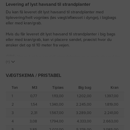
Levering af lyst havsand til strandplanter
Du kan få leveret dit lyst havsand til strandplanter med
tiplevering/helt vognlæs (løs vægt/aflæsset i dynge), i bigbags
eller med kran/grab.
Hvis du får leveret dit lyst havsand til strandplanter i big bags
eller med kran/grab, kan vi placere sandet, præcist hvor du
ønsker det op til 10 meter fra vejen.
OBS:
Vores lyst havsand til strandplanter er overskudssand fra
(+)
havneudvidelser o.lign., og vi kan derfor ikke altid garantere, at vi
har det på lager.
VÆGTSKEMA / PRISTABEL
OBS:
Vores lyst havsand til strandplanter har en grovere struktur
lig normalt havsand, da det indeholder sten. Ønsker du en finere
Ton
M3
Tiplæs
Big bag
Kran
havsand uden større sten, kan du købe vores
mørkt havsand til
1
0,77
1.113,00
1.202,00
1.397,00
strandplanter her
2
1,54
1.340,00
2.245,00
1.819,00
3
2,31
1.567,00
3.289,00
2.241,00
4
3,08
1.794,00
4.333,00
2.663,00
5
3,85
2.021,00
5.376,00
3.085,00