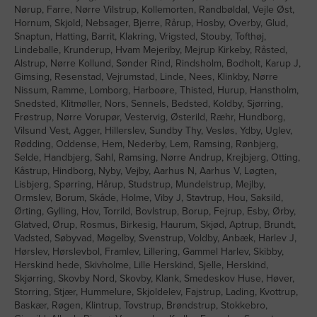
Nørup, Farre, Nørre Vilstrup, Kollemorten, Randbøldal, Vejle Øst,
Hornum, Skjold, Nebsager, Bjerre, Rårup, Hosby, Overby, Glud,
Snaptun, Hatting, Barrit, Klakring, Vrigsted, Stouby, Tofthøj,
Lindeballe, Krunderup, Hvam Mejeriby, Mejrup Kirkeby, Råsted,
Alstrup, Nørre Kollund, Sønder Rind, Rindsholm, Bodholt, Karup J,
Gimsing, Resenstad, Vejrumstad, Linde, Nees, Klinkby, Nørre
Nissum, Ramme, Lomborg, Harboøre, Thisted, Hurup, Hanstholm,
Snedsted, Klitmøller, Nors, Sennels, Bedsted, Koldby, Sjørring,
Frøstrup, Nørre Vorupør, Vestervig, Østerild, Ræhr, Hundborg,
Vilsund Vest, Agger, Hillerslev, Sundby Thy, Vesløs, Ydby, Uglev,
Rødding, Oddense, Hem, Nederby, Lem, Ramsing, Rønbjerg,
Selde, Handbjerg, Sahl, Ramsing, Nørre Andrup, Krejbjerg, Otting,
Kåstrup, Hindborg, Nyby, Vejby, Aarhus N, Aarhus V, Løgten,
Lisbjerg, Spørring, Hårup, Studstrup, Mundelstrup, Mejlby,
Ormslev, Borum, Skåde, Holme, Viby J, Stavtrup, Hou, Saksild,
Ørting, Gylling, Hov, Torrild, Bovlstrup, Borup, Fejrup, Esby, Ørby,
Glatved, Ørup, Rosmus, Birkesig, Haurum, Skjød, Aptrup, Brundt,
Vadsted, Søbyvad, Møgelby, Svenstrup, Voldby, Anbæk, Harlev J,
Hørslev, Hørslevbol, Framlev, Lillering, Gammel Harlev, Skibby,
Herskind hede, Skivholme, Lille Herskind, Sjelle, Herskind,
Skjørring, Skovby Nord, Skovby, Klank, Smedeskov Huse, Høver,
Storring, Stjær, Hummelure, Skjoldelev, Fajstrup, Lading, Kvottrup,
Baskær, Røgen, Klintrup, Tovstrup, Brøndstrup, Stokkebro,