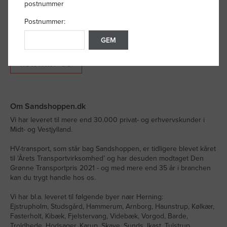
Kontakt os om lyst havsand til strandplanter
postnummer
Hvis du har spørgsmål til eller ønsker et godt, uforpligtende tilbud
Postnummer:
på lyst havsand til strandplanter, kan du kontakte vores
kundeservice.
GEM
KONTAKT OS
Om Sandshoppen.dk
Vi har leveret til mere end 30.000 privat- og erhvervskunder i
Midt- og Vestjylland.
HV-transport, som står bag Sandshoppen, er tidligere blevet kåret
til ’Årets Transportvirksomhed’ og har desuden modtaget Den
Grønne Transportpris 2021 - og med mere end 35 år i branchen
kan du trygt handle hos os.
Vi har bl.a. leveret til følgende byer nær Herning:
Ejstrupholm, Studsgård, Hammerum, Arnborg, Haunstrup, Kølkær,
Fasterholt, Kibæk, Fjelstervang, Videbæk, Vorgod, Barde,
Troldhede, Hodsager, Karup, Skave, Sunds, Ikast, Tulstrup,