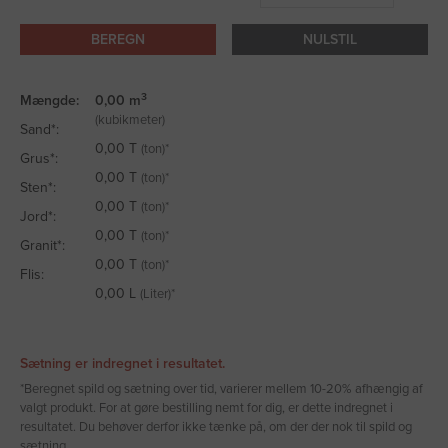
BEREGN
NULSTIL
3
Mængde:
0,00
m
(kubikmeter)
Sand*:
0,00
T
(ton)*
Grus*:
0,00
T
(ton)*
Sten*:
0,00
T
(ton)*
Jord*:
0,00
T
(ton)*
Granit*:
0,00
T
(ton)*
Flis:
0,00
L
(Liter)*
Sætning er indregnet i resultatet.
*Beregnet spild og sætning over tid, varierer mellem 10-20% afhængig af
valgt produkt. For at gøre bestilling nemt for dig, er dette indregnet i
resultatet. Du behøver derfor ikke tænke på, om der der nok til spild og
sætning.