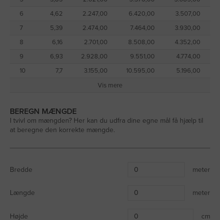
6
4,62
2.247,00
6.420,00
3.507,00
7
5,39
2.474,00
7.464,00
3.930,00
8
6,16
2.701,00
8.508,00
4.352,00
9
6,93
2.928,00
9.551,00
4.774,00
10
7,7
3.155,00
10.595,00
5.196,00
Vis mere
BEREGN MÆNGDE
I tvivl om mængden? Her kan du udfra dine egne mål få hjælp til
at beregne den korrekte mængde.
Bredde
meter
Længde
meter
Højde
cm