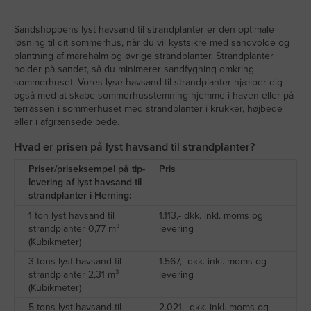
Sandshoppens lyst havsand til strandplanter er den optimale
løsning til dit sommerhus, når du vil kystsikre med sandvolde og
plantning af marehalm og øvrige strandplanter. Strandplanter
holder på sandet, så du minimerer sandfygning omkring
sommerhuset. Vores lyse havsand til strandplanter hjælper dig
også med at skabe sommerhusstemning hjemme i haven eller på
terrassen i sommerhuset med strandplanter i krukker, højbede
eller i afgrænsede bede.
Hvad er prisen på lyst havsand til strandplanter?
Priser/priseksempel på tip-
Pris
levering af lyst havsand til
strandplanter i Herning:
1 ton lyst havsand til
1.113,- dkk. inkl. moms og
strandplanter 0,77 m³
levering
(Kubikmeter)
3 tons lyst havsand til
1.567,- dkk. inkl. moms og
strandplanter 2,31 m³
levering
(Kubikmeter)
5 tons lyst havsand til
2.021,- dkk. inkl. moms og