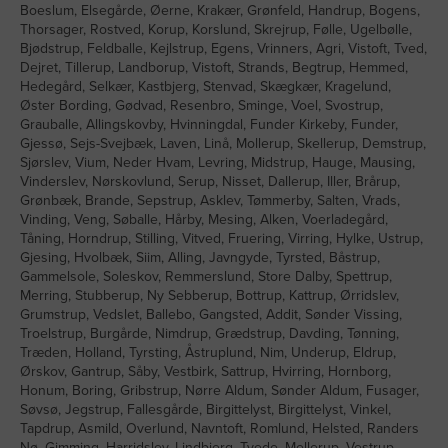
Boeslum, Elsegårde, Øerne, Krakær, Grønfeld, Handrup, Bogens,
Thorsager, Rostved, Korup, Korslund, Skrejrup, Følle, Ugelbølle,
Bjødstrup, Feldballe, Kejlstrup, Egens, Vrinners, Agri, Vistoft, Tved,
Dejret, Tillerup, Landborup, Vistoft, Strands, Begtrup, Hemmed,
Hedegård, Selkær, Kastbjerg, Stenvad, Skægkær, Kragelund,
Øster Bording, Gødvad, Resenbro, Sminge, Voel, Svostrup,
Grauballe, Allingskovby, Hvinningdal, Funder Kirkeby, Funder,
Gjessø, Sejs-Svejbæk, Laven, Linå, Mollerup, Skellerup, Demstrup,
Sjørslev, Vium, Neder Hvam, Levring, Midstrup, Hauge, Mausing,
Vinderslev, Nørskovlund, Serup, Nisset, Dallerup, Iller, Brårup,
Grønbæk, Brande, Sepstrup, Asklev, Tømmerby, Salten, Vrads,
Vinding, Veng, Søballe, Hårby, Mesing, Alken, Voerladegård,
Tåning, Horndrup, Stilling, Vitved, Fruering, Virring, Hylke, Ustrup,
Gjesing, Hvolbæk, Siim, Alling, Javngyde, Tyrsted, Båstrup,
Gammelsole, Soleskov, Remmerslund, Store Dalby, Spettrup,
Merring, Stubberup, Ny Sebberup, Bottrup, Kattrup, Ørridslev,
Grumstrup, Vedslet, Ballebo, Gangsted, Addit, Sønder Vissing,
Troelstrup, Burgårde, Nimdrup, Grædstrup, Davding, Tønning,
Træden, Holland, Tyrsting, Åstruplund, Nim, Underup, Eldrup,
Ørskov, Gantrup, Såby, Vestbirk, Sattrup, Hvirring, Hornborg,
Honum, Boring, Gribstrup, Nørre Aldum, Sønder Aldum, Fusager,
Søvsø, Jegstrup, Fallesgårde, Birgittelyst, Birgittelyst, Vinkel,
Tapdrup, Asmild, Overlund, Navntoft, Romlund, Helsted, Randers
Nø, Gimming, Harridslev, Lindbjerg, Tvede, Mellerup, Vestrup,