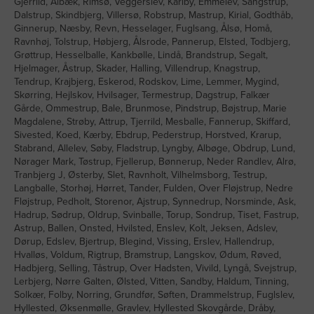
Gjerrild, Albæk, Rimsø, Veggerslev, Karlby, Emmelev, Sangstrup,
Dalstrup, Skindbjerg, Villersø, Robstrup, Mastrup, Kirial, Godthåb,
Ginnerup, Næsby, Revn, Hesselager, Fuglsang, Ålsø, Homå,
Ravnhøj, Tolstrup, Høbjerg, Ålsrode, Pannerup, Elsted, Todbjerg,
Grøttrup, Hesselballe, Kankbølle, Lindå, Brandstrup, Segalt,
Hjelmager, Åstrup, Skader, Halling, Villendrup, Knagstrup,
Tendrup, Krajbjerg, Eskerod, Rodskov, Lime, Lemmer, Mygind,
Skørring, Hejlskov, Hvilsager, Termestrup, Dagstrup, Falkær
Gårde, Ommestrup, Bale, Brunmose, Pindstrup, Bøjstrup, Marie
Magdalene, Strøby, Attrup, Tjerrild, Mesballe, Fannerup, Skiffard,
Sivested, Koed, Kærby, Ebdrup, Pederstrup, Horstved, Krarup,
Stabrand, Allelev, Søby, Fladstrup, Lyngby, Albøge, Obdrup, Lund,
Nørager Mark, Tøstrup, Fjellerup, Bønnerup, Neder Randlev, Alrø,
Tranbjerg J, Østerby, Slet, Ravnholt, Vilhelmsborg, Testrup,
Langballe, Storhøj, Hørret, Tander, Fulden, Over Fløjstrup, Nedre
Fløjstrup, Pedholt, Storenor, Ajstrup, Synnedrup, Norsminde, Ask,
Hadrup, Sødrup, Oldrup, Svinballe, Torup, Sondrup, Tiset, Fastrup,
Astrup, Ballen, Onsted, Hvilsted, Enslev, Kolt, Jeksen, Adslev,
Dørup, Edslev, Bjertrup, Blegind, Vissing, Erslev, Hallendrup,
Hvalløs, Voldum, Rigtrup, Bramstrup, Langskov, Ødum, Røved,
Hadbjerg, Selling, Tåstrup, Over Hadsten, Vivild, Lyngå, Svejstrup,
Lerbjerg, Nørre Galten, Ølsted, Vitten, Sandby, Haldum, Tinning,
Solkær, Folby, Norring, Grundfør, Søften, Drammelstrup, Fuglslev,
Hyllested, Øksenmølle, Gravlev, Hyllested Skovgårde, Dråby,