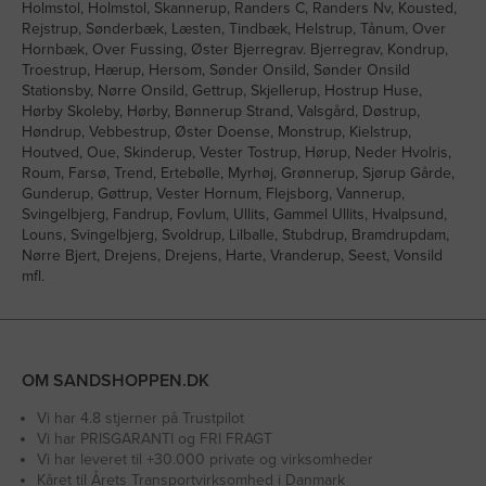
Holmstol, Holmstol, Skannerup, Randers C, Randers Nv, Kousted,
Rejstrup, Sønderbæk, Læsten, Tindbæk, Helstrup, Tånum, Over
Hornbæk, Over Fussing, Øster Bjerregrav. Bjerregrav, Kondrup,
Troestrup, Hærup, Hersom, Sønder Onsild, Sønder Onsild
Stationsby, Nørre Onsild, Gettrup, Skjellerup, Hostrup Huse,
Hørby Skoleby, Hørby, Bønnerup Strand, Valsgård, Døstrup,
Høndrup, Vebbestrup, Øster Doense, Monstrup, Kielstrup,
Houtved, Oue, Skinderup, Vester Tostrup, Hørup, Neder Hvolris,
Roum, Farsø, Trend, Ertebølle, Myrhøj, Grønnerup, Sjørup Gårde,
Gunderup, Gøttrup, Vester Hornum, Flejsborg, Vannerup,
Svingelbjerg, Fandrup, Fovlum, Ullits, Gammel Ullits, Hvalpsund,
Louns, Svingelbjerg, Svoldrup, Lilballe, Stubdrup, Bramdrupdam,
Nørre Bjert, Drejens, Drejens, Harte, Vranderup, Seest, Vonsild
mfl.
OM SANDSHOPPEN.DK
Vi har 4.8 stjerner på Trustpilot
Vi har PRISGARANTI og FRI FRAGT
Vi har leveret til +30.000 private og virksomheder
Kåret til Årets Transportvirksomhed i Danmark