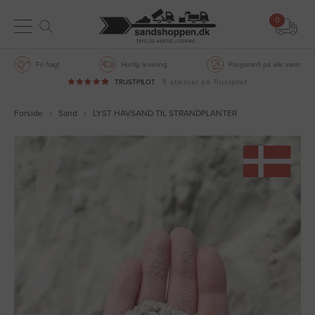
0
Fri fragt
Hurtig levering
Prisgaranti på alle varer
TRUSTPILOT
5 stjerner på Trustpilot
Forside
Sand
LYST HAVSAND TIL STRANDPLANTER