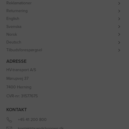
Reklamationer
Returnering
English
Svenska
Norsk
Deutsch
Tilbudsforespørgsel
ADRESSE
HV-transport A/S
Mørupvej 37
7400 Herning
CVR-nr: 31577675
KONTAKT
+45 41 200 800
kontakt@sandshoppen.dk