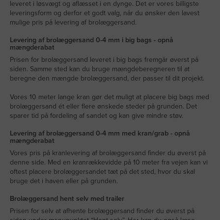
leveret i løsvægt og aflæsset i en dynge. Det er vores billigste
leveringsform og derfor et godt valg, når du ønsker den lavest
mulige pris på levering af brolæggersand.
Levering af brolæggersand 0-4 mm i big bags - opnå
mængderabat
Prisen for brolæggersand leveret i big bags fremgår øverst på
siden. Samme sted kan du bruge mængdeberegneren til at
beregne den mængde brolæggersand, der passer til dit projekt.
Vores 10 meter lange kran gør det muligt at placere big bags med
brolæggersand ét eller flere ønskede steder på grunden. Det
sparer tid på fordeling af sandet og kan give mindre støv.
Levering af brolæggersand 0-4 mm med kran/grab - opnå
mængderabat
Vores pris på kranlevering af brolæggersand finder du øverst på
denne side. Med en kranrækkevidde på 10 meter fra vejen kan vi
oftest placere brolæggersandet tæt på det sted, hvor du skal
bruge det i haven eller på grunden.
Brolæggersand hent selv med trailer
Prisen for selv at afhente brolæggersand finder du øverst på