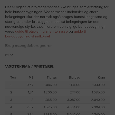
Det er vigtigt, at brolæggersandet ikke bruges som erstatning for
hele bundopbygningen. Ved terrasser, indkørsler og andre
belægninger skal der normalt også bruges bundsikringssand og
stabilgrus under brolæggersandet, så belægningen får den
nødvendige styrke. Læs mere om den vigtige bundopbygning i
vores
guide til etablering af en terrasse
og
guide til
bundopbygning af indkørsel.
Brug mængdeberegneren
Brug vores mængdeberegner her på siden, til at udregne
(+)
mængden af brolæggersand 0-4 mm, du skal bruge.
Levering af brolæggersand 0-4 mm
VÆGTSKEMA / PRISTABEL
Når du vælger brolæggersand 0-4 mm som tiplevering i løsvægt,
Ton
M3
Tiplæs
Big bag
Kran
bliver materialet læsset af i en dynge med enten side- eller bagtip
på leveringsadressen. Denne løsning er som regel den billigste
1
0,67
1.046,00
1.134,00
1.330,00
leveringsform og kan give en besparelse på op til 30-50 %
2
1,34
1.206,00
2.111,00
1.685,00
sammenlignet med vores øvrige leveringsmuligheder.
3
2
1.365,00
3.087,00
2.040,00
Du kan også få brolæggersand leveret i big bags. Her bruger vi
4
2,67
1.525,00
4.064,00
2.394,00
en 10 meter lang kran, så big bags med brolæggersand kan
placeres på din grund op til 10 meter fra vejen. Har du brug for, at
5
3,34
1.685,00
5.040,00
2.749,00