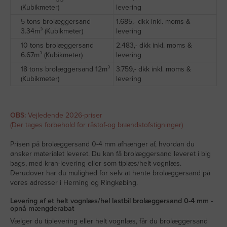
(Kubikmeter)
levering
5 tons brolæggersand
1.685,- dkk inkl. moms &
3.34m³ (Kubikmeter)
levering
10 tons brolæggersand
2.483,- dkk inkl. moms &
6.67m³ (Kubikmeter)
levering
18 tons brolæggersand 12m³
3.759,- dkk inkl. moms &
(Kubikmeter)
levering
OBS:
Vejledende 2026-priser
(Der tages forbehold for råstof-og brændstofstigninger)
Prisen på brolæggersand 0-4 mm afhænger af, hvordan du
ønsker materialet leveret. Du kan få brolæggersand leveret i big
bags, med kran-levering eller som tiplæs/helt vognlæs.
Derudover har du mulighed for selv at hente brolæggersand på
vores adresser i Herning og Ringkøbing.
Levering af et helt vognlæs/hel lastbil brolæggersand 0-4 mm -
opnå mængderabat
Vælger du tiplevering eller helt vognlæs, får du brolæggersand