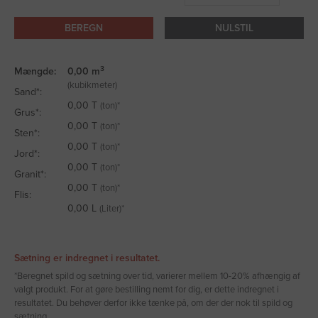
BEREGN
NULSTIL
3
Mængde:
0,00
m
(kubikmeter)
Sand*:
0,00
T
(ton)*
Grus*:
0,00
T
(ton)*
Sten*:
0,00
T
(ton)*
Jord*:
0,00
T
(ton)*
Granit*:
0,00
T
(ton)*
Flis:
0,00
L
(Liter)*
Sætning er indregnet i resultatet.
*Beregnet spild og sætning over tid, varierer mellem 10-20% afhængig af
valgt produkt. For at gøre bestilling nemt for dig, er dette indregnet i
resultatet. Du behøver derfor ikke tænke på, om der der nok til spild og
sætning.