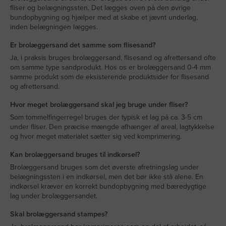
fliser og belægningssten. Det lægges oven på den øvrige
bundopbygning og hjælper med at skabe et jævnt underlag,
inden belægningen lægges.
Er brolæggersand det samme som flisesand?
Ja, i praksis bruges brolæggersand, flisesand og afrettersand ofte
om samme type sandprodukt. Hos os er brolæggersand 0-4 mm
samme produkt som de eksisterende produktsider for flisesand
og afrettersand.
Hvor meget brolæggersand skal jeg bruge under fliser?
Som tommelfingerregel bruges der typisk et lag på ca. 3-5 cm
under fliser. Den præcise mængde afhænger af areal, lagtykkelse
og hvor meget materialet sætter sig ved komprimering.
Kan brolæggersand bruges til indkørsel?
Brolæggersand bruges som det øverste afretningslag under
belægningssten i en indkørsel, men det bør ikke stå alene. En
indkørsel kræver en korrekt bundopbygning med bæredygtige
lag under brolæggersandet.
Skal brolæggersand stampes?