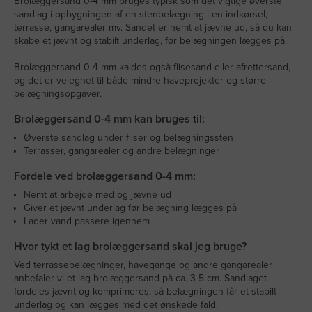
Brolæggersand 0-4 mm bruges typisk som det vigtige øverste
sandlag i opbygningen af en stenbelægning i en indkørsel,
terrasse, gangarealer mv. Sandet er nemt at jævne ud, så du kan
skabe et jævnt og stabilt underlag, før belægningen lægges på.
Brolæggersand 0-4 mm kaldes også flisesand eller afrettersand,
og det er velegnet til både mindre haveprojekter og større
belægningsopgaver.
Brolæggersand 0-4 mm kan bruges til:
Øverste sandlag under fliser og belægningssten
Terrasser, gangarealer og andre belægninger
Fordele ved brolæggersand 0-4 mm:
Nemt at arbejde med og jævne ud
Giver et jævnt underlag før belægning lægges på
Lader vand passere igennem
Hvor tykt et lag brolæggersand skal jeg bruge?
Ved terrassebelægninger, havegange og andre gangarealer
anbefaler vi et lag brolæggersand på ca. 3-5 cm. Sandlaget
fordeles jævnt og komprimeres, så belægningen får et stabilt
underlag og kan lægges med det ønskede fald.