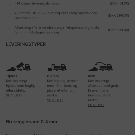
1-14 dages levering (få rabat)
(DKK -61,00)
48 timers EXPRESS levering eller vælg specifik dag
(DKK 399,00)
(kun hverdage)
Aflæsning i flere mindre dynger/etapelæsning (maks
(DKK 399,00)
15 min.) - 1-5 dages levering
LEVERINGSTYPER
Tiplæs
Big bag
Kran
Køb løs vægt,
Køb bigbag, leveret
Køb løs vægt,
tiplæs som bagtip
med 10 m. kran, og
aflæsset med grab.
eller sidetip.
placeret efter dit
Kranen har en
SE VIDEO
ønske.
længde på 10
SE VIDEO
meter.
SE VIDEO
Brolæggersand 0-4 mm