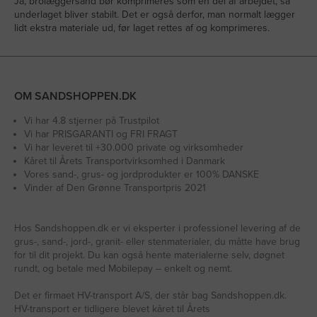
Ja, brolæggersand bør komprimeres som en del af arbejdet, så
underlaget bliver stabilt. Det er også derfor, man normalt lægger
lidt ekstra materiale ud, før laget rettes af og komprimeres.
OM SANDSHOPPEN.DK
Vi har 4.8 stjerner på Trustpilot
Vi har PRISGARANTI og FRI FRAGT
Vi har leveret til +30.000 private og virksomheder
Kåret til Årets Transportvirksomhed i Danmark
Vores sand-, grus- og jordprodukter er 100% DANSKE
Vinder af Den Grønne Transportpris 2021
Hos Sandshoppen.dk er vi eksperter i professionel levering af de
grus-, sand-, jord-, granit- eller stenmaterialer, du måtte have brug
for til dit projekt. Du kan også hente materialerne selv, døgnet
rundt, og betale med Mobilepay – enkelt og nemt.
Det er firmaet HV-transport A/S, der står bag Sandshoppen.dk.
HV-transport er tidligere blevet kåret til Årets