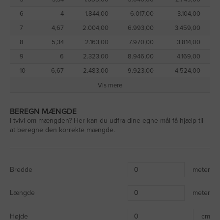
sandet lægges ud ét eller flere bestemte steder, kan vi desuden
levere brolæggersand 0-4 mm med kran/grab, hvor materialet
6
4
1.844,00
6.017,00
3.104,00
placeres inden for samme rækkevidde fra vejen.
7
4,67
2.004,00
6.993,00
3.459,00
Brolæggersand 0-4 mm hent selv
8
5,34
2.163,00
7.970,00
3.814,00
Ønsker du selv at hente brolæggersand 0-4 mm, kan det gøres
9
6
2.323,00
8.946,00
4.169,00
24/7 på Mørupvej 37 i Herning og Ormstoftvej 8 i Ringkøbing. Vil
10
6,67
2.483,00
9.923,00
4.524,00
du have læsset sandet på din trailer, skal det ske i vores
åbningstid. Læs mere om
hent selv i Herning
og
hent selv i
Vis mere
Ringkøbing.
BEREGN MÆNGDE
I tvivl om mængden? Her kan du udfra dine egne mål få hjælp til
at beregne den korrekte mængde.
Bredde
meter
Længde
meter
Højde
cm